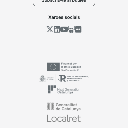
Subscriu-te al butlletí
Xarxes socials