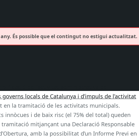
any. És possible que el contingut no estigui actualitzat.
mplificació de l’activitat administrativa de
s governs locals de Catalunya i d’impuls de l’activitat
en la tramitació de les activitats municipals.
ts innòcues i de baix risc (el 75% del total) queden
mb tramitació mitjançant una Declaració Responsable
’Obertura, amb la possibilitat d’un Informe Previ en