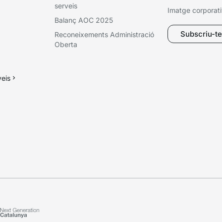
serveis
Imatge corporat
Balanç AOC 2025
Subscriu-te 
Reconeixements Administració
Oberta
veis