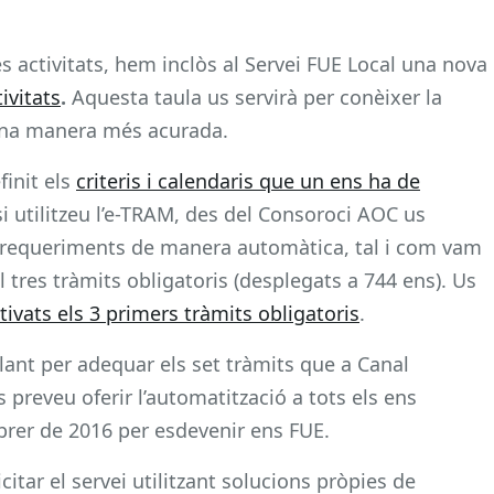
les activitats, hem inclòs al Servei FUE Local una nova
tivitats
.
Aquesta taula us servirà per conèixer la
’una manera més acurada.
finit els
criteris i calendaris que un ens ha de
i utilitzeu l’e-TRAM, des del Consoroci AOC us
s requeriments de manera automàtica, tal i com vam
del tres tràmits obligatoris (desplegats a 744 ens). Us
tivats els 3 primers tràmits obligatoris
.
lant per adequar els set tràmits que a Canal
 preveu oferir l’automatització a tots els ens
brer de 2016 per esdevenir ens FUE.
citar el servei utilitzant solucions pròpies de