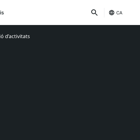
is
CA
ó d’activitats