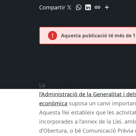
Compartir
Aquesta publicació té més de 1 
La
Llei 16/2015, del 21 de juliol, de si
l’Administració de la Generalitat i del
econòmica
suposa un canvi important 
Aquesta llei estableix que les activita
incorporades a l’annex de la Llei, a
d’Obertura, o bé Comunicació Prèvia d