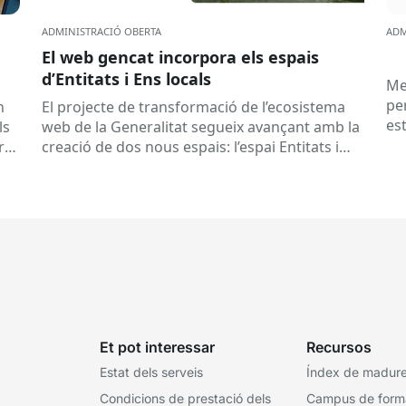
ADMINISTRACIÓ OBERTA
ADM
El web gencat incorpora els espais
d’Entitats i Ens locals
Me
pe
n
El projecte de transformació de l’ecosistema
es
ls
web de la Generalitat segueix avançant amb la
co
rt
creació de dos nous espais: l’espai Entitats i
el
l’espai Ens locals. Així...
Et pot interessar
Recursos
Estat dels serveis
Índex de madures
Condicions de prestació dels
Campus de form