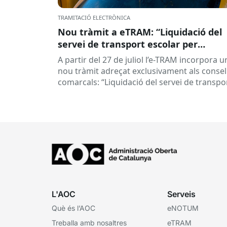
TRAMITACIÓ ELECTRÒNICA
Nou tràmit a eTRAM: “Liquidació del
servei de transport escolar per
empreses concessionàries”
A partir del 27 de juliol l’e-TRAM incorpora u
nou tràmit adreçat exclusivament als consel
comarcals: “Liquidació del servei de transpo
escolar per empreses concessionàries”.
Aquest...
L'AOC
Serveis
Què és l’AOC
eNOTUM
Treballa amb nosaltres
eTRAM