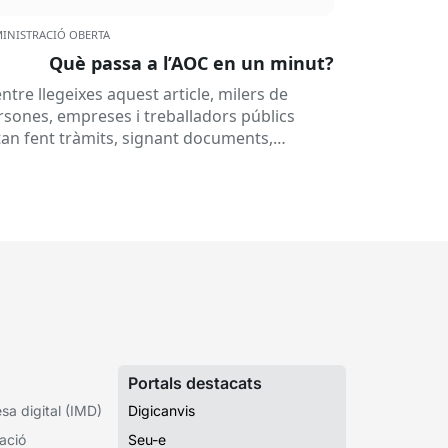
INISTRACIÓ OBERTA
Què passa a l’AOC en un minut?
ntre llegeixes aquest article, milers de
rsones, empreses i treballadors públics
tan fent tràmits, signant documents,
nsultant dades o rebent notificacions
ectròniques. Tot això passa habitualment...
Portals destacats
a digital (IMD)
Digicanvis
ació
Seu-e