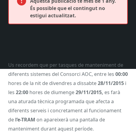
Aquesta publicació té més de 1 any.
És possible que el contingut no
estigui actualitzat.
Us recordem que per tasques de manteniment de
diferents sistemes del Consorci AOC, entre les
00:00
hores de la nit de divendres a dissabte
28/11/2015
i
les
22:00
hores de diumenge
29/11/2015
,
es farà
una aturada tècnica programada que afecta a
diferents serveis i concretament al funcionament
de
l’e-TRAM
on apareixerà una pantalla de
manteniment durant aquest període.