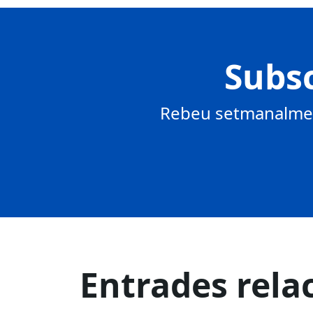
Subsc
Rebeu setmanalment
Entrades rela