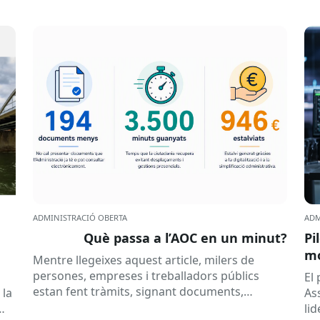
ADMINISTRACIÓ OBERTA
ADM
Què passa a l’AOC en un minut?
Pi
mó
Mentre llegeixes aquest article, milers de
al
persones, empreses i treballadors públics
a
El
estan fent tràmits, signant documents,
 la
As
consultant dades o rebent notificacions
li