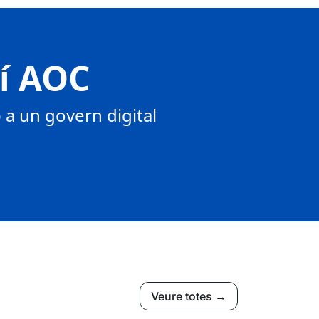
tí AOC
a un govern digital
Veure totes →