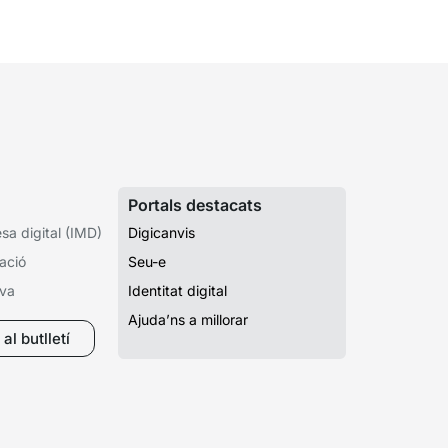
talunya (ACC). En aquesta sessió...
Portals destacats
a digital (IMD)
Digicanvis
ació
Seu-e
iva
Identitat digital
Ajuda’ns a millorar
al butlletí