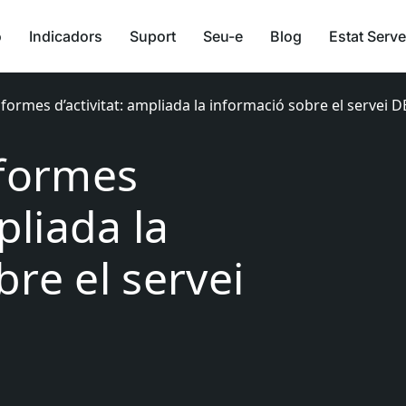
ó
Indicadors
Suport
Seu-e
Blog
Estat Serve
nformes d’activitat: ampliada la informació sobre el servei D
nformes
pliada la
re el servei