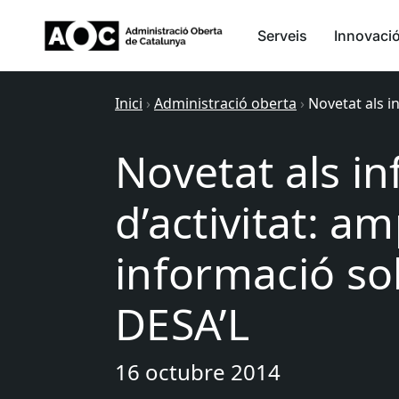
Serveis
Innovaci
Inici
›
Administració oberta
›
Novetat als i
Novetat als i
d’activitat: am
informació sob
DESA’L
16 octubre 2014