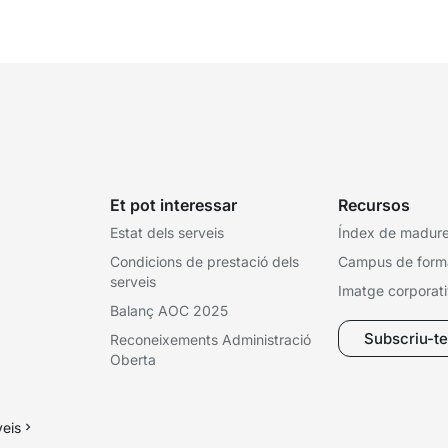
electròniques. Tot això passa habitualment...
Ca
Et pot interessar
Recursos
Estat dels serveis
Índex de madures
Condicions de prestació dels
Campus de form
serveis
Imatge corporat
Balanç AOC 2025
Subscriu-te 
Reconeixements Administració
Oberta
veis