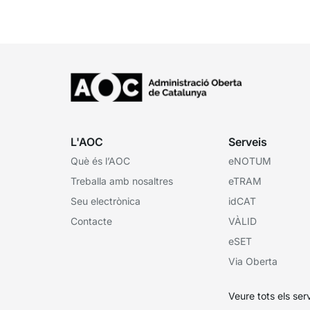
l’espai Ens locals. Així...
L'AOC
Serveis
Què és l’AOC
eNOTUM
Treballa amb nosaltres
eTRAM
Seu electrònica
idCAT
Contacte
VÀLID
eSET
Via Oberta
Veure tots els ser