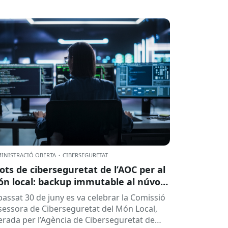
INISTRACIÓ OBERTA
·
CIBERSEGURETAT
lots de ciberseguretat de l’AOC per al
n local: backup immutable al núvol i
tres
 passat 30 de juny es va celebrar la Comissió
sessora de Ciberseguretat del Món Local,
derada per l’Agència de Ciberseguretat de