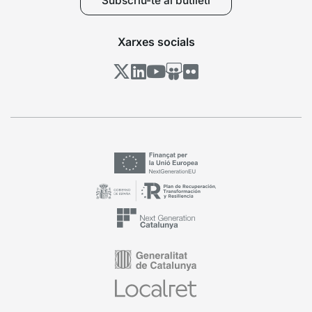
Subscriu-te al butlletí
Xarxes socials