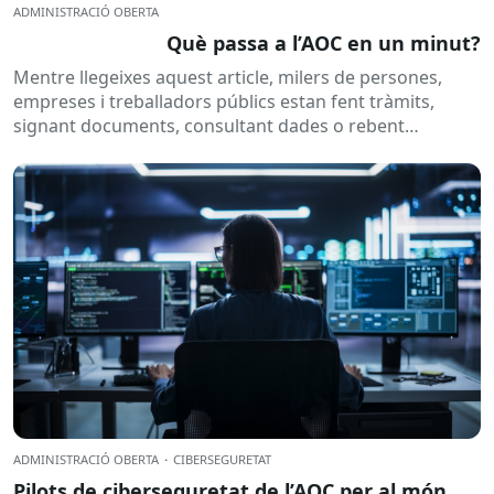
ADMINISTRACIÓ OBERTA
Què passa a l’AOC en un minut?
Mentre llegeixes aquest article, milers de persones,
empreses i treballadors públics estan fent tràmits,
signant documents, consultant dades o rebent
notificacions electròniques. Tot això passa
habitualment...
ADMINISTRACIÓ OBERTA
·
CIBERSEGURETAT
Pilots de ciberseguretat de l’AOC per al món