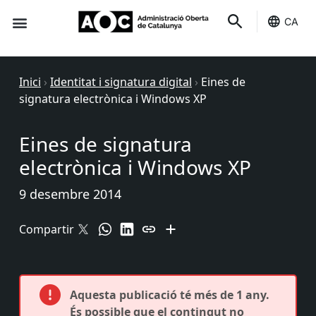
CA
Seu-e
Estat Serveis
Inici
›
Identitat i signatura digital
›
Eines de
signatura electrònica i Windows XP
Eines de signatura
electrònica i Windows XP
9 desembre 2014
Compartir
Aquesta publicació té més de 1 any.
És possible que el contingut no