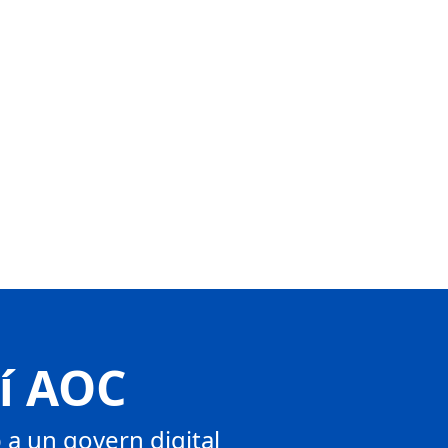
tí AOC
a un govern digital