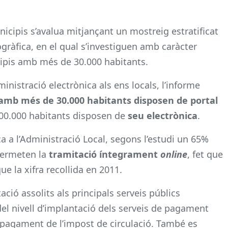
nicipis s’avalua mitjançant un mostreig estratificat
ràfica, en el qual s’investiguen amb caràcter
cipis amb més de 30.000 habitants.
ministració electrònica als ens locals, l’informe
 amb més de 30.000 habitants disposen de portal
 500.000 habitants disposen de
seu electrònica
.
ca a l’Administració Local, segons l’estudi un 65%
 permeten la
tramitació íntegrament
online
, fet que
 la xifra recollida en 2011.
tació assolits als principals serveis públics
el nivell d’implantació dels serveis de pagament
pagament de l’impost de circulació. També es