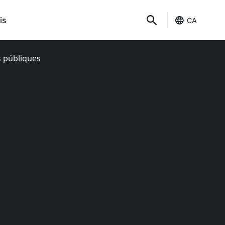
is
CA
s públiques