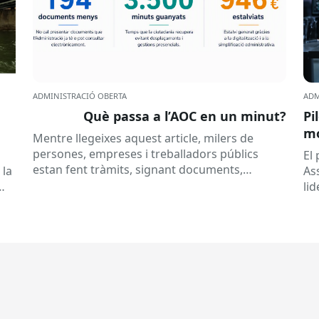
ADMINISTRACIÓ OBERTA
ADM
Què passa a l’AOC en un minut?
Pi
mó
Mentre llegeixes aquest article, milers de
al
persones, empreses i treballadors públics
a
El
estan fent tràmits, signant documents,
 la
As
consultant dades o rebent notificacions
li
electròniques. Tot això passa habitualment...
Ca