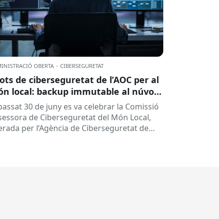
INISTRACIÓ OBERTA
·
CIBERSEGURETAT
lots de ciberseguretat de l’AOC per al
n local: backup immutable al núvol i
tres
 passat 30 de juny es va celebrar la Comissió
sessora de Ciberseguretat del Món Local,
derada per l’Agència de Ciberseguretat de
talunya (ACC). En aquesta sessió...