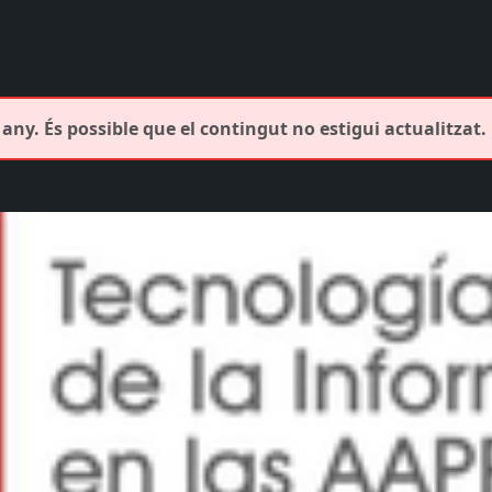
any. És possible que el contingut no estigui actualitzat.