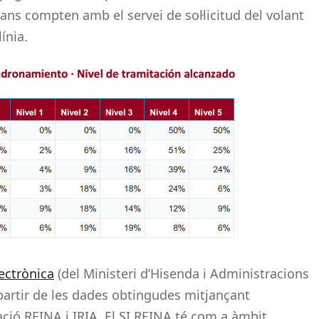
ns compten amb el servei de sol·licitud del volant
ínia.
ectrònica
(del Ministeri d’Hisenda i Administracions
partir de les dades obtingudes mitjançant
ació REINA i IRIA. El SI REINA té com a àmbit