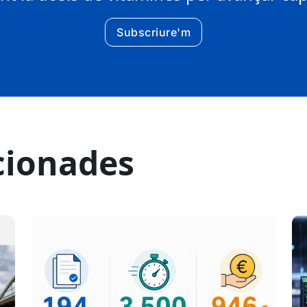
Subscriure'm
cionades