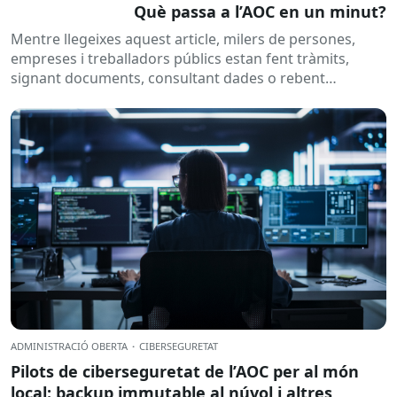
Què passa a l’AOC en un minut?
Mentre llegeixes aquest article, milers de persones,
empreses i treballadors públics estan fent tràmits,
signant documents, consultant dades o rebent
notificacions electròniques. Tot això passa
habitualment...
ADMINISTRACIÓ OBERTA
·
CIBERSEGURETAT
Pilots de ciberseguretat de l’AOC per al món
local: backup immutable al núvol i altres