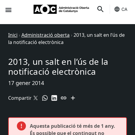
CA
Seu-e
Estat Serveis
Inici
›
Administració oberta
›
2013, un salt en l’ús de
la notificació electrònica
2013, un salt en l’ús de la
notificació electrònica
17 gener 2014
Compartir
Aquesta publicació té més de 1 any.
És possible que el contingut no