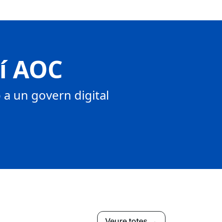
tí AOC
a un govern digital
Veure totes →