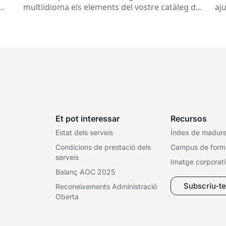
multiidioma els elements del vostre catàleg de
aj
tràmits. Concretament, s’habilitarà la
con
possibilitat d’afegir la traducció del...
Et pot interessar
Recursos
Estat dels serveis
Índex de madures
Condicions de prestació dels
Campus de form
serveis
Imatge corporat
Balanç AOC 2025
Subscriu-te 
Reconeixements Administració
Oberta