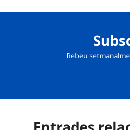
Subsc
Rebeu setmanalment
Entrades rela