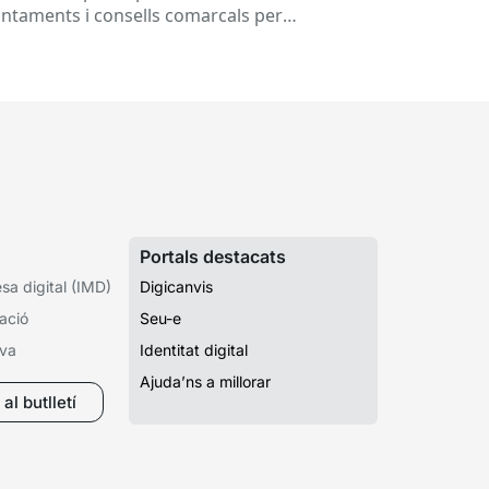
untaments i consells comarcals per
tinuar avançant en la digitalització de...
Portals destacats
a digital (IMD)
Digicanvis
ació
Seu-e
iva
Identitat digital
Ajuda’ns a millorar
al butlletí