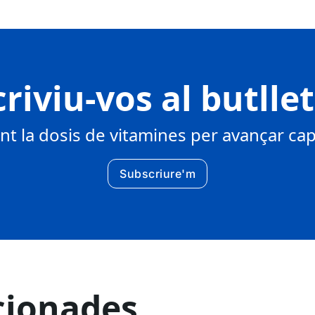
riviu-vos al butlle
 la dosis de vitamines per avançar cap 
Subscriure'm
cionades