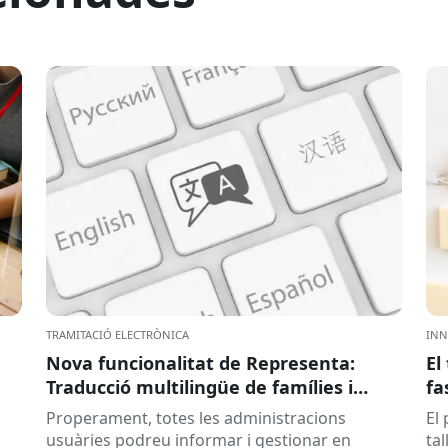
TRAMITACIÓ ELECTRÒNICA
INN
Nova funcionalitat de Representa:
El
Traducció multilingüe de famílies i
fa
tràmits
Properament, totes les administracions
El
usuàries podreu informar i gestionar en
tal