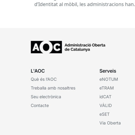
d’Identitat al mòbil, les administracions han
hagut d’adaptar les seves Oficines d’Atenció
Ciutadana per garantir una tramitació...
L'AOC
Serveis
Què és l’AOC
eNOTUM
Treballa amb nosaltres
eTRAM
Seu electrònica
idCAT
Contacte
VÀLID
eSET
Via Oberta