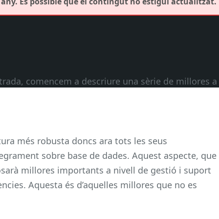
any. És possible que el contingut no estigui actualitzat.
ntrada, comencem a descriure una sèrie de millores a
ura més robusta doncs ara tots les seus
egrament sobre base de dades. Aquest aspecte, que
sarà millores importants a nivell de gestió i suport
dències. Aquesta és d’aquelles millores que no es