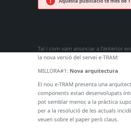
Aquesta publicació té més de 1 
Tal i com vam anunciar a l’anterior e
la nova versió del servei e-TRAM:
MILLORA#1:
Nova arquitectura
El nou e-TRAM presenta una arquitect
components estan desenvolupats ínt
pot semblar menor, a la pràctica supo
per a la resolució de les actuals inci
veuen sobre el paper però claus.