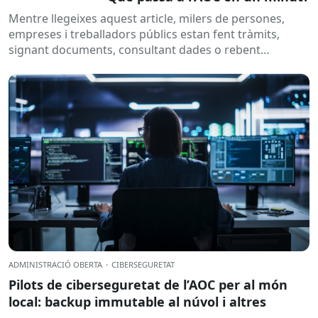
Mentre llegeixes aquest article, milers de persones,
empreses i treballadors públics estan fent tràmits,
signant documents, consultant dades o rebent
notificacions electròniques. Tot això passa
habitualment...
ADMINISTRACIÓ OBERTA
·
CIBERSEGURETAT
Pilots de ciberseguretat de l’AOC per al món
local: backup immutable al núvol i altres