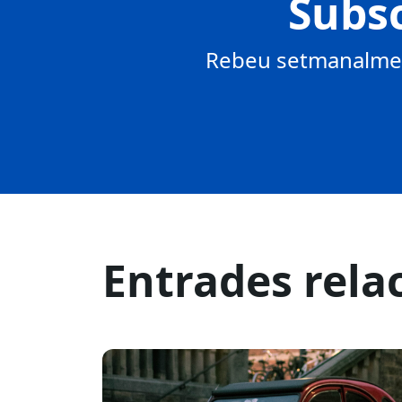
Subsc
Rebeu setmanalment
Entrades rela