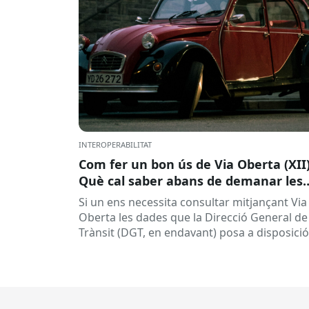
INTEROPERABILITAT
Com fer un bon ús de Via Oberta (XII)
Què cal saber abans de demanar les
dades de la DGT per a procediments
Si un ens necessita consultar mitjançant Via
sancionadors
Oberta les dades que la Direcció General de
Trànsit (DGT, en endavant) posa a disposició
per a procediments sancionadors,...