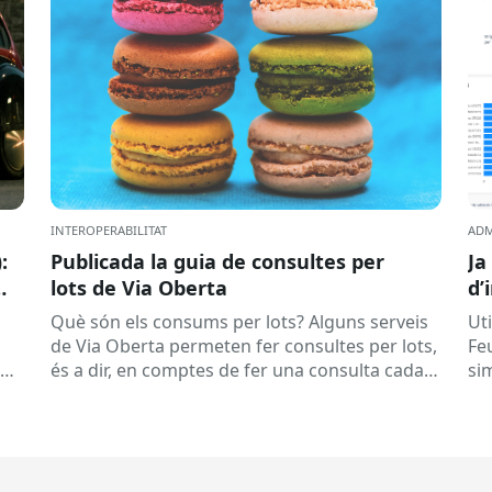
INTEROPERABILITAT
ADM
:
Publicada la guia de consultes per
Ja
lots de Via Oberta
d’
Què són els consums per lots? Alguns serveis
Uti
de Via Oberta permeten fer consultes per lots,
Fe
és a dir, en comptes de fer una consulta cada
si
vegada,...
de
obt