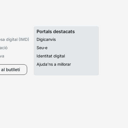
Portals destacats
a digital (IMD)
Digicanvis
ació
Seu-e
iva
Identitat digital
Ajuda’ns a millorar
al butlletí