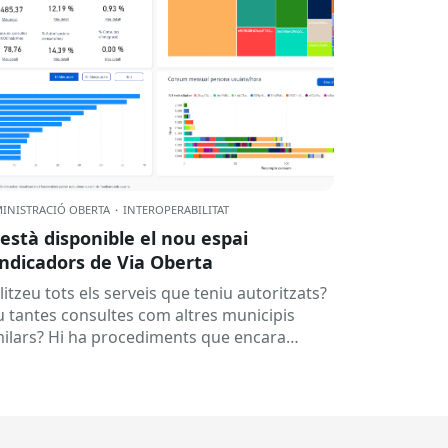
INISTRACIÓ OBERTA
·
INTEROPERABILITAT
 està disponible el nou espai
indicadors de Via Oberta
litzeu tots els serveis que teniu autoritzats?
u tantes consultes com altres municipis
milars? Hi ha procediments que encara
manen documentació que ja es podria
enir...