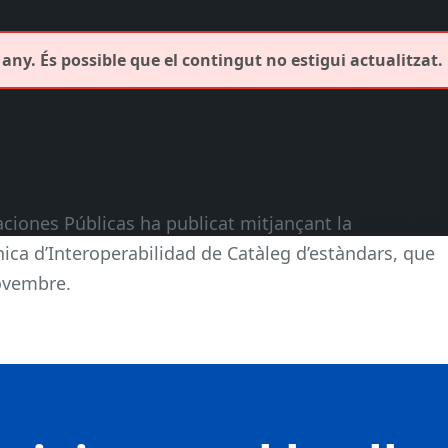
any. És possible que el contingut no estigui actualitzat.
aciones Públicas ha publicat mitjançant la
Resolució
ica d’Interoperabilidad de Catàleg d’estàndars, que
novembre.