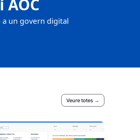
tí AOC
a un govern digital
Veure totes →