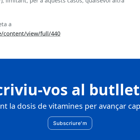
V), limitant, per a aquests casos, qualsevol altra
eta a
e/content/view/full/440
riviu-vos al butlle
 la dosis de vitamines per avançar cap 
Subscriure'm