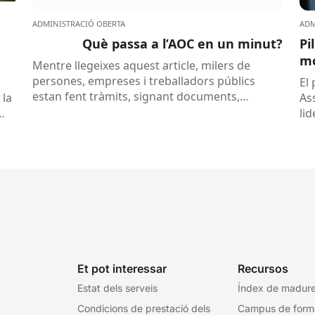
ADMINISTRACIÓ OBERTA
ADM
Què passa a l’AOC en un minut?
Pi
mó
Mentre llegeixes aquest article, milers de
al
persones, empreses i treballadors públics
a
El
estan fent tràmits, signant documents,
 la
As
consultant dades o rebent notificacions
li
electròniques. Tot això passa habitualment...
Ca
Et pot interessar
Recursos
Estat dels serveis
Índex de madures
Condicions de prestació dels
Campus de form