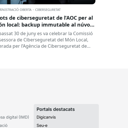
INISTRACIÓ OBERTA
·
CIBERSEGURETAT
lots de ciberseguretat de l’AOC per al
n local: backup immutable al núvol i
tres
 passat 30 de juny es va celebrar la Comissió
sessora de Ciberseguretat del Món Local,
derada per l’Agència de Ciberseguretat de
talunya (ACC). En aquesta sessió...
Portals destacats
a digital (IMD)
Digicanvis
ació
Seu-e