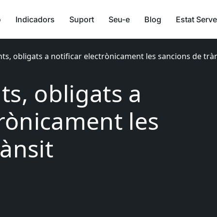
ó
Indicadors
Suport
Seu-e
Blog
Estat Serve
ts, obligats a notificar electrònicament les sancions de tràn
s, obligats a
trònicament les
ànsit