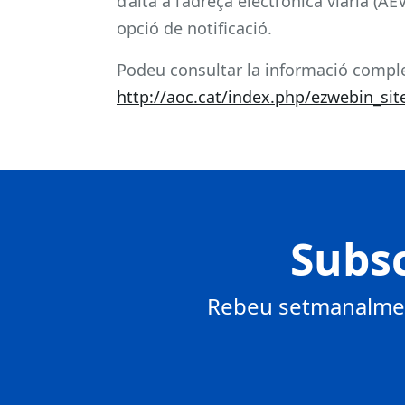
d’alta a l’adreça electrònica viària (AE
opció de notificació.
Podeu consultar la informació compl
http://aoc.cat/index.php/ezwebin_sit
Subsc
Rebeu setmanalment