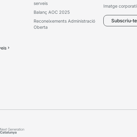
serveis
Imatge corporat
Balanç AOC 2025
Subscriu-te 
Reconeixements Administració
Oberta
veis