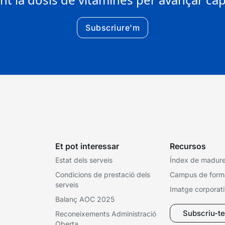
Subscriure'm
Et pot interessar
Recursos
Estat dels serveis
Índex de madures
Condicions de prestació dels
Campus de form
serveis
Imatge corporat
Balanç AOC 2025
Subscriu-te 
Reconeixements Administració
Oberta