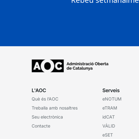
L'AOC
Serveis
Què és l’AOC
eNOTUM
Treballa amb nosaltres
eTRAM
Seu electrònica
idCAT
Contacte
VÀLID
eSET