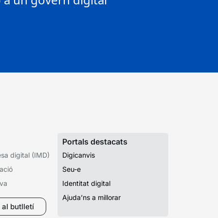
Portals destacats
a digital (IMD)
Digicanvis
ació
Seu-e
iva
Identitat digital
Ajuda’ns a millorar
al butlletí