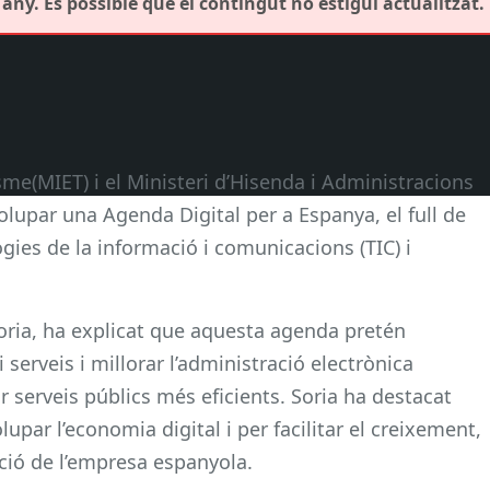
any. És possible que el contingut no estigui actualitzat.
isme(MIET) i el Ministeri d’Hisenda i Administracions
lupar una Agenda Digital per a Espanya, el full de
gies de la informació i comunicacions (TIC) i
Soria, ha explicat que aquesta agenda pretén
serveis i millorar l’administració electrònica
ir serveis públics més eficients. Soria ha destacat
upar l’economia digital i per facilitar el creixement,
zació de l’empresa espanyola.