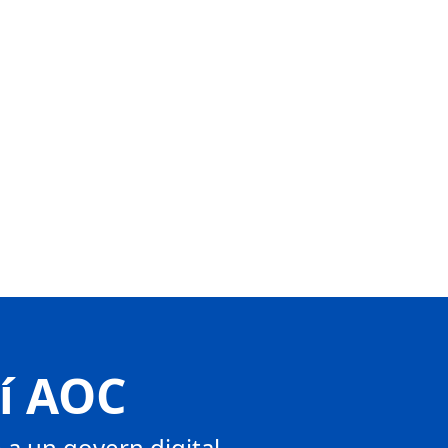
tí AOC
a un govern digital