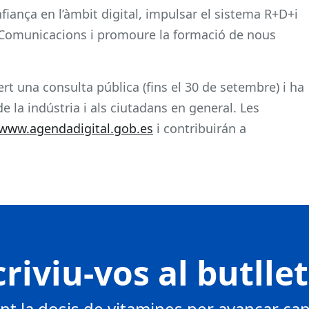
onfiança en l’àmbit digital, impulsar el sistema R+D+i
s Comunicacions i promoure la formació de nous
rt una consulta pública (fins el 30 de setembre) i ha
e la indústria i als ciutadans en general. Les
www.agendadigital.gob.es
i contribuirán a
riviu-vos al butlle
 la dosis de vitamines per avançar cap 