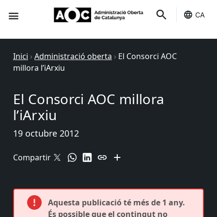
CA
Seu-e
Estat Serveis
Inici
›
Administració oberta
›
El Consorci AOC
millora l’iArxiu
El Consorci AOC millora
l’iArxiu
19 octubre 2012
Compartir
Aquesta publicació té més de 1 any.
És possible que el contingut no