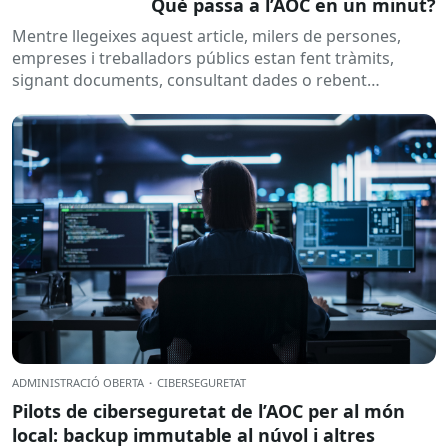
Què passa a l’AOC en un minut?
Mentre llegeixes aquest article, milers de persones,
empreses i treballadors públics estan fent tràmits,
signant documents, consultant dades o rebent
notificacions electròniques. Tot això passa
habitualment...
ADMINISTRACIÓ OBERTA
·
CIBERSEGURETAT
Pilots de ciberseguretat de l’AOC per al món
local: backup immutable al núvol i altres