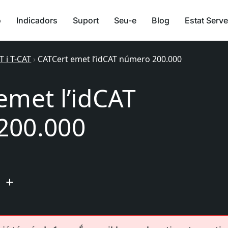
ó
Indicadors
Suport
Seu-e
Blog
Estat Serve
T i T-CAT
›
CATCert emet l’idCAT número 200.000
emet l’idCAT
200.000