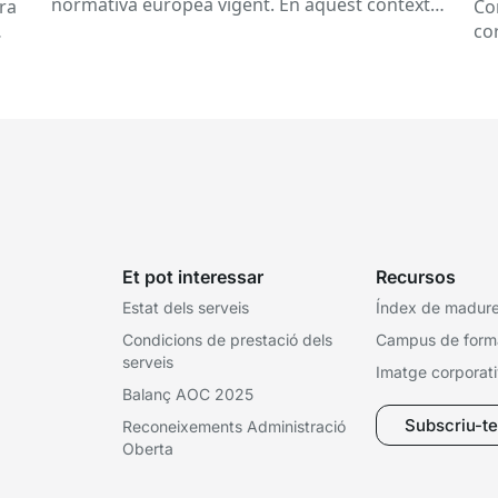
normativa europea vigent. En aquest context,
ra
Co
iniciarem el procés de canvi de...
co
Ser
Et pot interessar
Recursos
Estat dels serveis
Índex de madures
Condicions de prestació dels
Campus de form
serveis
Imatge corporat
Balanç AOC 2025
Subscriu-te 
Reconeixements Administració
Oberta