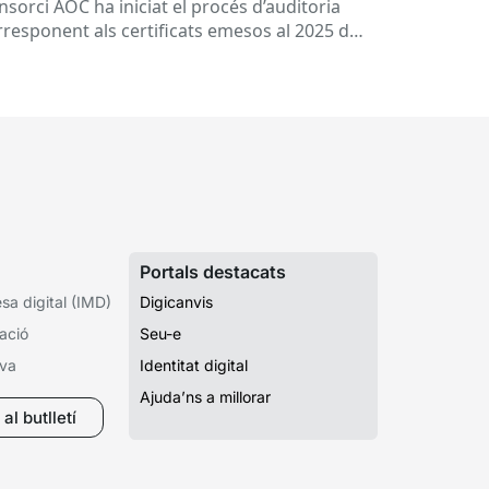
nsorci AOC ha iniciat el procés d’auditoria
rresponent als certificats emesos al 2025 del
vei de Certificació Digital...
Portals destacats
a digital (IMD)
Digicanvis
ació
Seu-e
iva
Identitat digital
Ajuda’ns a millorar
al butlletí