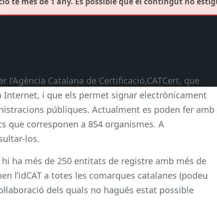
ió té més de 1 any. És possible que el contingut no estig
per l’Agència Catalana de Certificació,CATCert, que
a Internet, i que els permet signar electrònicament
istracions públiques. Actualment es poden fer amb
ics que corresponen a 854 organismes. A
ultar-los.
t hi ha més de 250 entitats de registre amb més de
en l’idCAT a totes les comarques catalanes (podeu
ol·laboració dels quals no hagués estat possible