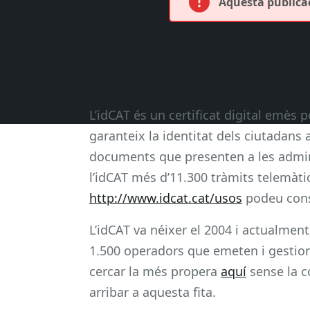
Aquesta publicac
L’idCAT és un certificat digital emès 
garanteix la identitat dels ciutadans 
documents que presenten a les admin
l’idCAT més d’11.300 tràmits telemàt
http://www.idcat.cat/usos
podeu cons
L’idCAT va néixer el 2004 i actualmen
1.500 operadors que emeten i gestion
cercar la més propera
aquí
sense la c
arribar a aquesta fita.