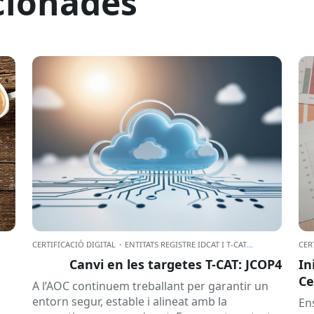
cionades
CERTIFICACIÓ DIGITAL
·
ENTITATS REGISTRE IDCAT I T-CAT
...
CER
Canvi en les targetes T-CAT: JCOP4
In
Ce
A l’AOC continuem treballant per garantir un
entorn segur, estable i alineat amb la
En