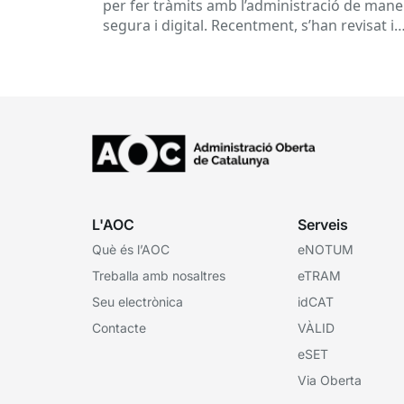
per fer tràmits amb l’administració de mane
segura i digital. Recentment, s’han revisat i
actualitzat els requisits per obtenir-lo, i...
L'AOC
Serveis
Què és l’AOC
eNOTUM
Treballa amb nosaltres
eTRAM
Seu electrònica
idCAT
Contacte
VÀLID
eSET
Via Oberta