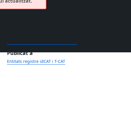
ui actualitzat.
Publicat a
Entitats registre idCAT i T-CAT