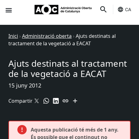
CA
Seu-e
Estat Serveis
Inici
›
Administració oberta
›
Ajuts destinats al
tractament de la vegetació a EACAT
Ajuts destinats al tractament
de la vegetació a EACAT
15 juny 2012
Compartir
Aquesta publicació té més de 1 any.
És possible que el contingut no