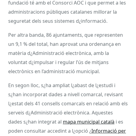
fundació té amb el Consorci AOC i que permet a les
administracions públiques catalanes millorar la
seguretat dels seus sistemes d¿informació.
Per altra banda, 86 ajuntaments, que representen
un 9,1 % del total, han aprovat una ordenança en
matèria d¿Administració electrònica, amb la
voluntat d¿impulsar i regular l’ús de mitjans
electrònics en l’administració municipal.
En segon lloc, s¿ha ampliat l¿abast de l¿estudi i
s¿han incorporat dades a nivell comarcal, revisant
l¿estat dels 41 consells comarcals en relació amb els
serveis d¿Administració electrònica. Aquestes
dades s¿han integrat al
mapa municipal català
i es
poden consultar accedint a l¿opció ¿
Informació per