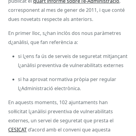
publicat el
quart informe sobre l’e-Administració
,
corresponent al mes de gener de 2011, i que conté
dues novetats respecte als anteriors.
En primer lloc, s¿han inclòs dos nous paràmetres
d¿anàlisi, que fan referència a:
si l¿ens fa ús de serveis de seguretat mitjançant
l¿anàlisi preventiva de vulnerabilitats externes
si ha aprovat normativa pròpia per regular
l¿Administració electrònica.
En aquests moments, 102 ajuntaments han
sol·licitat l¿anàlisi preventiva de vulnerabilitats
externes, un servei de seguretat que presta el
CESICAT
d’acord amb el conveni que aquesta