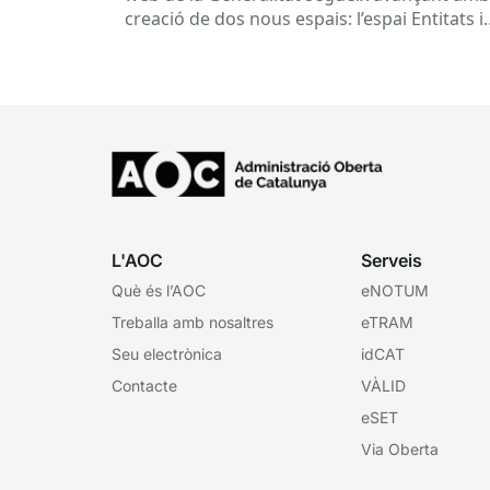
creació de dos nous espais: l’espai Entitats i
l’espai Ens locals. Així...
L'AOC
Serveis
Què és l’AOC
eNOTUM
Treballa amb nosaltres
eTRAM
Seu electrònica
idCAT
Contacte
VÀLID
eSET
Via Oberta