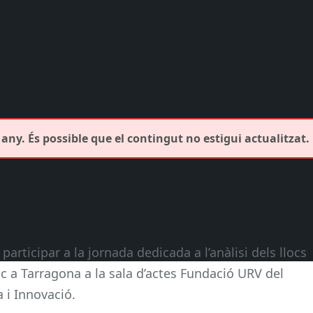
any. És possible que el contingut no estigui actualitzat.
articipar a la jornada dedicada a l’anàlisi dels llocs
c a Tarragona a la sala d’actes Fundació URV del
 i Innovació.