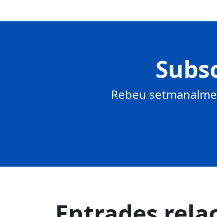
Subsc
Rebeu setmanalment
Entrades rela