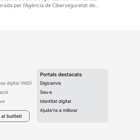
derada per l’Agència de Ciberseguretat de
talunya (ACC). En aquesta sessió...
Portals destacats
a digital (IMD)
Digicanvis
ació
Seu-e
iva
Identitat digital
Ajuda’ns a millorar
al butlletí