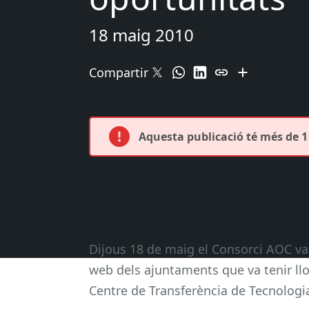
18 maig 2010
Compartir
Aquesta publicació té més de 1 
Dijous 18 de maig el Consorci AOC va p
web dels ajuntaments que va tenir llo
Centre de Transferència de Tecnologia