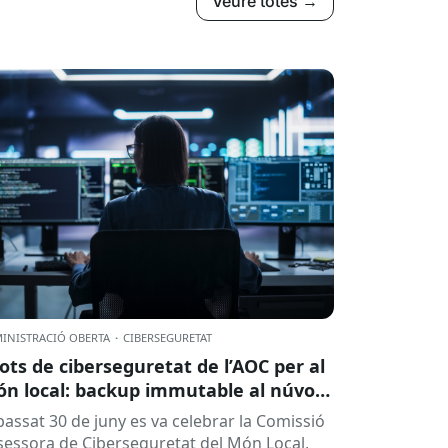
Veure totes →
INISTRACIÓ OBERTA
·
CIBERSEGURETAT
lots de ciberseguretat de l’AOC per al
n local: backup immutable al núvol i
tres
 passat 30 de juny es va celebrar la Comissió
sessora de Ciberseguretat del Món Local,