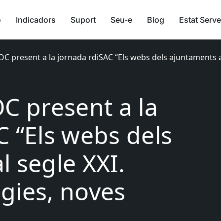
ó
Indicadors
Suport
Seu-e
Blog
Estat Serve
OC present a la jornada rdiSAC “Els webs dels ajuntaments a
OC present a la
C “Els webs dels
l segle XXI.
gies, noves