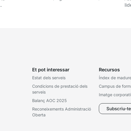
consultant dades o rebent notificacions
li
electròniques. Tot això passa habitualment...
Ca
Et pot interessar
Recursos
Estat dels serveis
Índex de madures
Condicions de prestació dels
Campus de form
serveis
Imatge corporat
Balanç AOC 2025
Subscriu-te 
Reconeixements Administració
Oberta