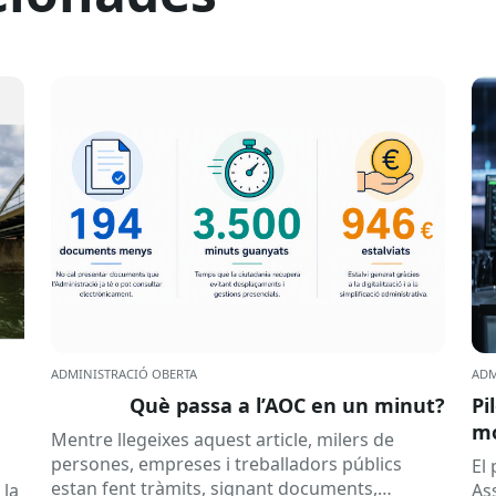
ADMINISTRACIÓ OBERTA
ADM
Què passa a l’AOC en un minut?
Pi
mó
Mentre llegeixes aquest article, milers de
al
persones, empreses i treballadors públics
a
El
estan fent tràmits, signant documents,
 la
As