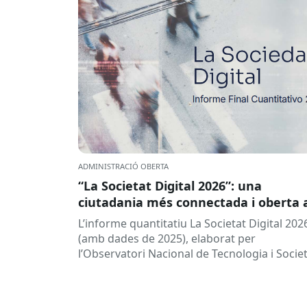
ADMINISTRACIÓ OBERTA
“La Societat Digital 2026”: una
ciutadania més connectada i oberta 
la intel·ligència artificial
L’informe quantitatiu La Societat Digital 202
(amb dades de 2025), elaborat per
l’Observatori Nacional de Tecnologia i Socie
(ONTSI), ofereix una radiografia de l’estat d
la...