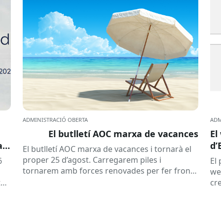
ADMINISTRACIÓ OBERTA
ADM
El butlletí AOC marxa de vacances
El
a
d’
El butlletí AOC marxa de vacances i tornarà el
proper 25 d’agost. Carregarem piles i
6
El
tornarem amb forces renovades per fer front
we
a una tardor ben...
tat
cre
e
l’e