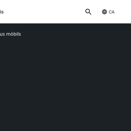
is
CA
ius mòbils