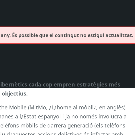
any. És possible que el contingut no estigui actualitzat.
cibernètics cada cop empren estratègies més
 objectius.
the Mobile (MitMo, ¿L¿home al mòbil¿, en anglès),
anes a l¿Estat espanyol i ja no només involucra a
elèfons mòbils de darrera generació (els telèfons
tiu d¿aquestes accions delictives és infectar amb