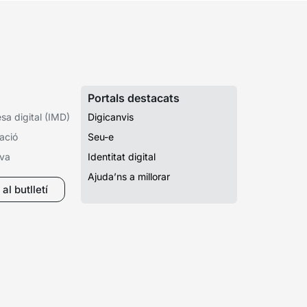
Portals destacats
a digital (IMD)
Digicanvis
ació
Seu-e
iva
Identitat digital
Ajuda’ns a millorar
al butlletí