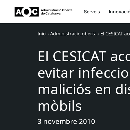
Serveis
Innovaci
Inici
›
Administració oberta
›
El CESICAT ac
El CESICAT ac
evitar infecci
maliciós en di
mòbils
3 novembre 2010