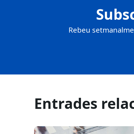
Subsc
Rebeu setmanalment
Entrades rela