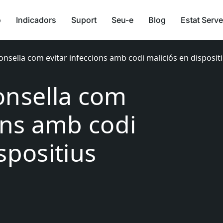
ó
Indicadors
Suport
Seu-e
Blog
Estat Serve
onsella com evitar infeccions amb codi maliciós en disposit
onsella com
ons amb codi
spositius