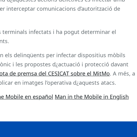
per interceptar comunicacions d’autorització de
 terminals infectats i ha pogut determinar el
nts.
en els delinqüents per infectar dispositius mòbils
ònic i les propostes d¿actuació i protecció davant
ota de premsa del CESICAT sobre el MitMo
. A més, a
plicar en imatges l’operativa d¿aquests atacs.
he Mobile en español
Man in the Mobile in English