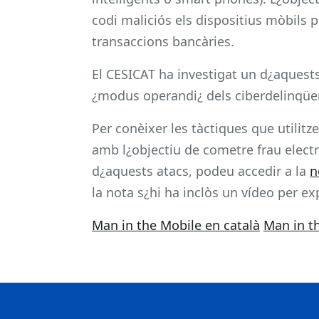
codi maliciós els dispositius mòbils 
transaccions bancàries.
El CESICAT ha investigat un d¿aquests
¿modus operandi¿ dels ciberdelinqüe
Per conèixer les tàctiques que utilitz
amb l¿objectiu de cometre frau electr
d¿aquests atacs, podeu accedir a la
n
la nota s¿hi ha inclòs un vídeo per ex
Man in the Mobile en català
Man in t