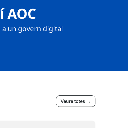
tí AOC
a un govern digital
Veure totes →