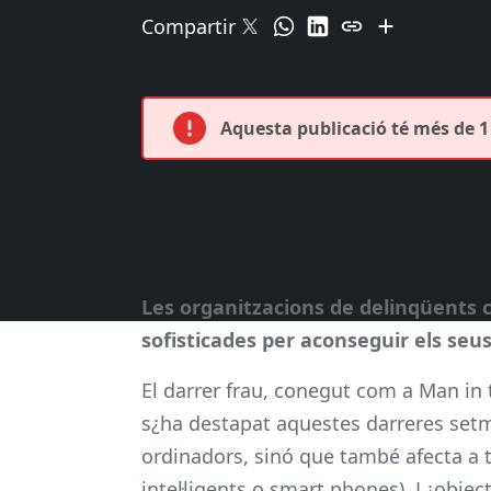
Compartir
Aquesta publicació té més de 1 
Les organitzacions de delinqüents 
sofisticades per aconseguir els seus
El darrer frau, conegut com a Man in 
s¿ha destapat aquestes darreres setm
ordinadors, sinó que també afecta a t
intel·ligents o smart phones). L¿objec