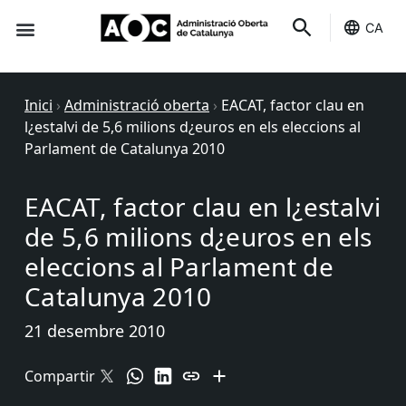
CA
Seu-e
Estat Serveis
Inici
›
Administració oberta
›
EACAT, factor clau en
l¿estalvi de 5,6 milions d¿euros en els eleccions al
Parlament de Catalunya 2010
EACAT, factor clau en l¿estalvi
de 5,6 milions d¿euros en els
eleccions al Parlament de
Catalunya 2010
21 desembre 2010
Compartir