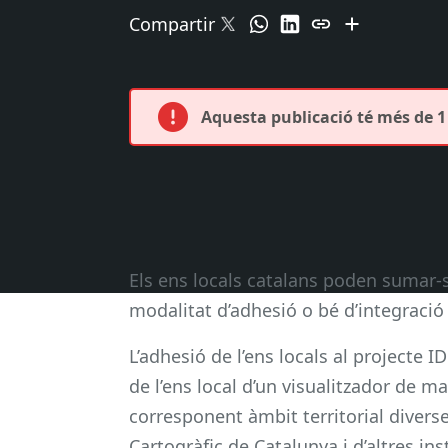
Compartir
Aquesta publicació té més de 1 
Els ens locals catalans poden sumar-se
modalitat d’adhesió o bé d’integració 
L’adhesió de l’ens locals al projecte 
de l’ens local d’un visualitzador de m
corresponent àmbit territorial diverse
Cartogràfic de Catalunya i d’altres ins