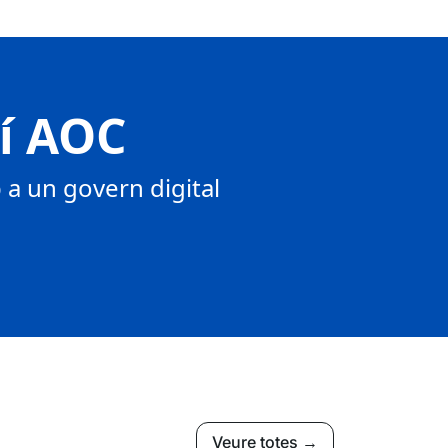
tí AOC
a un govern digital
Veure totes →