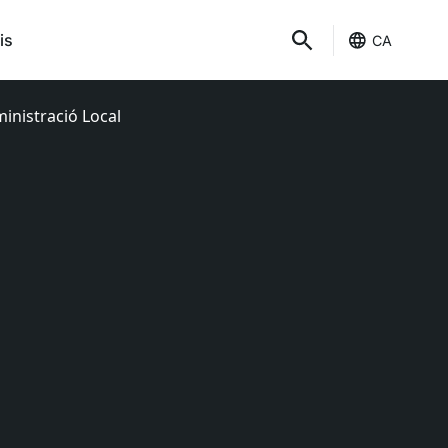
is
CA
inistració Local