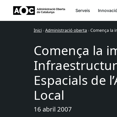
Serveis
Innovaci
Inici
›
Administració oberta
›
Comença la im
Comença la im
Infraestructu
Espacials de l
Local
16 abril 2007