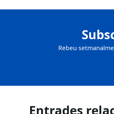
Subsc
Rebeu setmanalment
Entrades rela