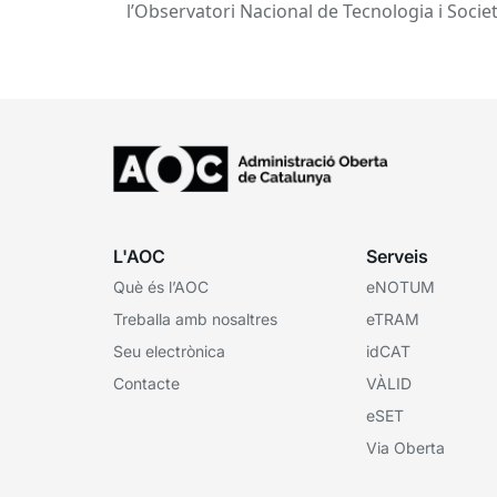
l’Observatori Nacional de Tecnologia i Socie
(ONTSI), ofereix una radiografia de l’estat d
la...
L'AOC
Serveis
Què és l’AOC
eNOTUM
Treballa amb nosaltres
eTRAM
Seu electrònica
idCAT
Contacte
VÀLID
eSET
Via Oberta