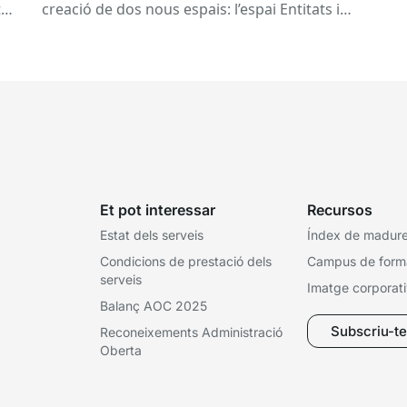
co
tat
creació de dos nous espais: l’espai Entitats i
el
e
l’espai Ens locals. Així...
Et pot interessar
Recursos
Estat dels serveis
Índex de madures
Condicions de prestació dels
Campus de form
serveis
Imatge corporat
Balanç AOC 2025
Subscriu-te 
Reconeixements Administració
Oberta