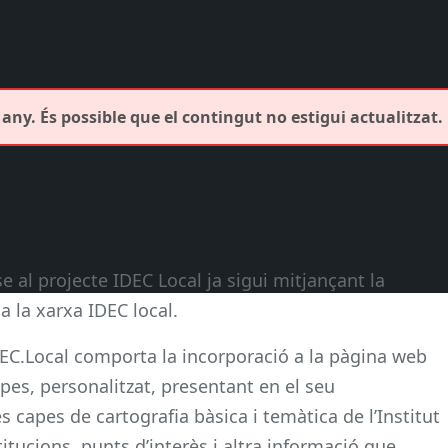
any. És possible que el contingut no estigui actualitzat.
 al projecte IDEC Local ja sigui mitjançant la
a la xarxa IDEC local.
IDEC.Local comporta la incorporació a la pàgina web
apes, personalitzat, presentant en el seu
s capes de cartografia bàsica i temàtica de l’Institut
titucions, punts d’interès i altra informació que