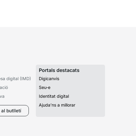
nsultant dades o rebent notificacions
ectròniques. Tot això passa habitualment...
Portals destacats
a digital (IMD)
Digicanvis
ació
Seu-e
iva
Identitat digital
Ajuda’ns a millorar
al butlletí