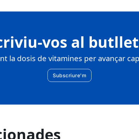
riviu-vos al butlle
 la dosis de vitamines per avançar cap 
Subscriure'm
cionades