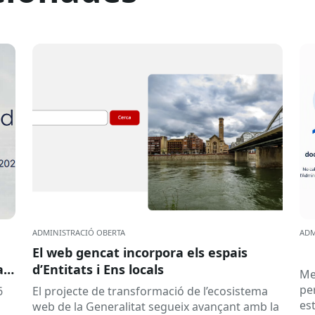
ADMINISTRACIÓ OBERTA
ADM
El web gencat incorpora els espais
a
d’Entitats i Ens locals
Me
pe
6
El projecte de transformació de l’ecosistema
es
web de la Generalitat segueix avançant amb la