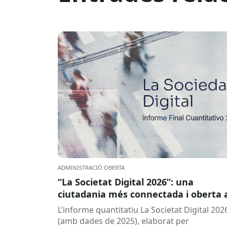
ADMINISTRACIÓ OBERTA
“La Societat Digital 2026”: una
ciutadania més connectada i oberta 
la intel·ligència artificial
L’informe quantitatiu La Societat Digital 202
(amb dades de 2025), elaborat per