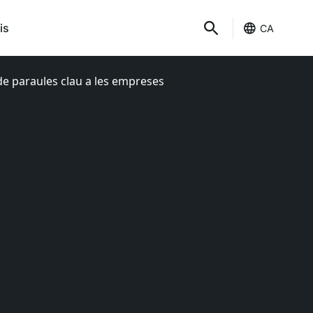
is
CA
de paraules clau a les empreses