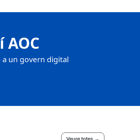
tí AOC
a un govern digital
Veure totes →