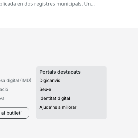
plicada en dos registres municipals. Un
pedient que costa de localitzar perquè...
Portals destacats
a digital (IMD)
Digicanvis
ació
Seu-e
iva
Identitat digital
Ajuda’ns a millorar
al butlletí