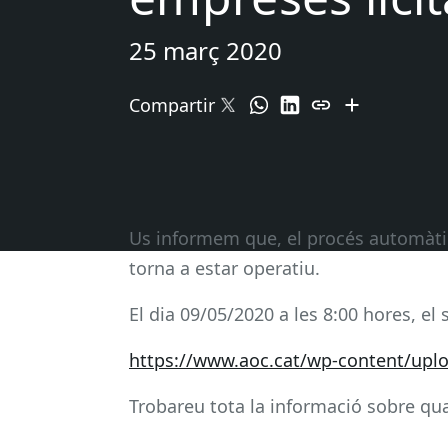
25 març 2020
Compartir
Us informem que, el procés automàtic 
torna a estar operatiu.
El dia 09/05/2020 a les 8:00 hores, el
https://www.aoc.cat/wp-content/upl
Trobareu tota la informació sobre qual