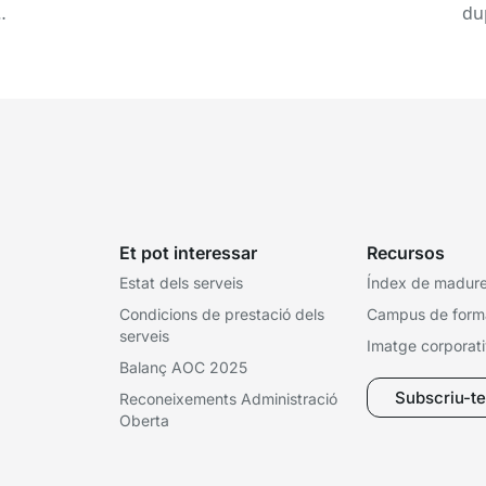
a una tardor ben...
du
ex
Et pot interessar
Recursos
Estat dels serveis
Índex de madures
Condicions de prestació dels
Campus de form
serveis
Imatge corporat
Balanç AOC 2025
Subscriu-te 
Reconeixements Administració
Oberta