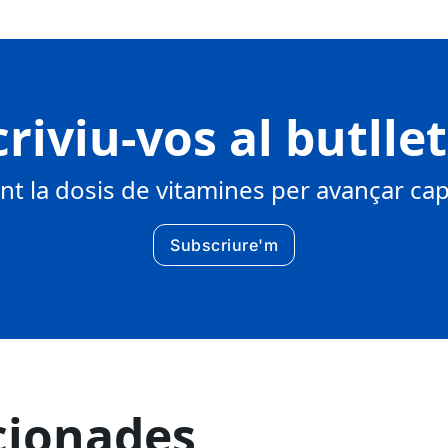
riviu-vos al butlle
 la dosis de vitamines per avançar cap 
Subscriure'm
cionades