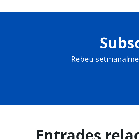
Subsc
Rebeu setmanalment
Entrades rela