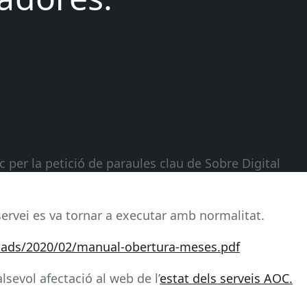
per la petició de paraules clau de Sobre Digital
 servei es va tornar a executar amb normalitat.
oads/2020/02/manual-obertura-meses.pdf
sevol afectació al web de l’
estat dels serveis AOC.