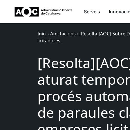
Serveis
Innovaci
Inici
›
Afectacions
›
[Resolta][AOC] Sobre D
licitadores.
[Resolta][AOC]
aturat tempor
procés automà
de paraules cl
empreses lici