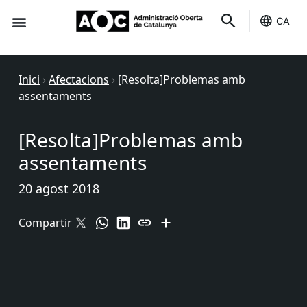
CA
Seu-e
Estat Serveis
Inici
›
Afectacions
›
[Resolta]Problemas amb
assentaments
[Resolta]Problemas amb
assentaments
20 agost 2018
Compartir