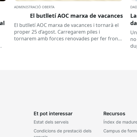
ADMINISTRACIÓ OBERTA
DAD
El butlletí AOC marxa de vacances
La
al
da
El butlletí AOC marxa de vacances i tornarà el
se
proper 25 d’agost. Carregarem piles i
Un
tornarem amb forces renovades per fer front
no
a una tardor ben...
du
ex
Et pot interessar
Recursos
Estat dels serveis
Índex de madures
Condicions de prestació dels
Campus de form
serveis