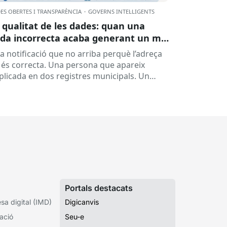
ES OBERTES I TRANSPARÈNCIA
·
GOVERNS INTEL·LIGENTS
 qualitat de les dades: quan una
da incorrecta acaba generant un mal
rvei
a notificació que no arriba perquè l’adreça
 és correcta. Una persona que apareix
plicada en dos registres municipals. Un
pedient que costa de localitzar perquè...
Portals destacats
a digital (IMD)
Digicanvis
ació
Seu-e