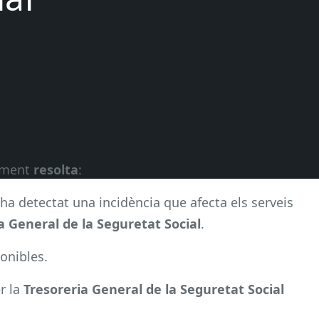
alment
resolta
:
’ha detectat una incidència que afecta els serveis
a General de la Seguretat Social
.
onibles.
r la
Tresoreria General de la Seguretat Social