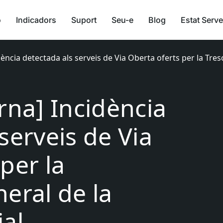
ó
Indicadors
Suport
Seu-e
Blog
Estat Serve
dència detectada als serveis de Via Oberta oferts per la Tre
rna] Incidència
serveis de Via
per la
eral de la
ial