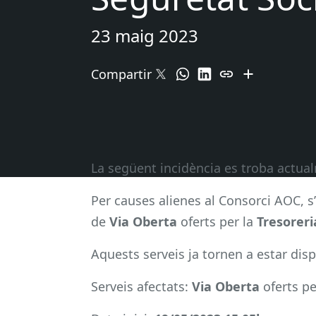
23 maig 2023
Compartir
La següent incidència es troba actu
Per causes alienes al Consorci AOC, s
de
Via Oberta
oferts per la
Tresoreri
Aquests serveis ja tornen a estar disp
Serveis afectats:
Via Oberta
oferts pe