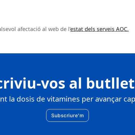
sevol afectació al web de l’
estat dels serveis AOC.
riviu-vos al butlle
 la dosis de vitamines per avançar cap 
Subscriure'm