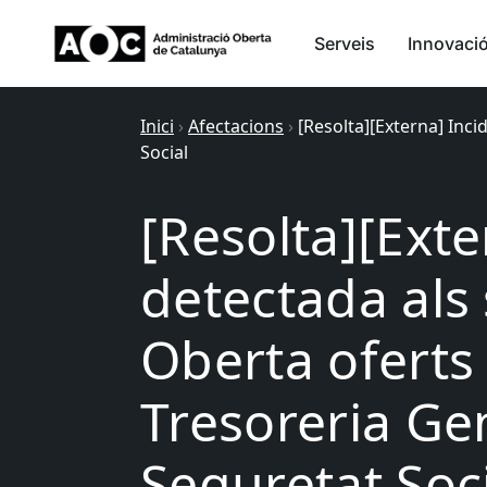
Serveis
Innovaci
Inici
›
Afectacions
›
[Resolta][Externa] Inci
Social
[Resolta][Exte
detectada als 
Oberta oferts 
Tresoreria Gen
Seguretat Soc