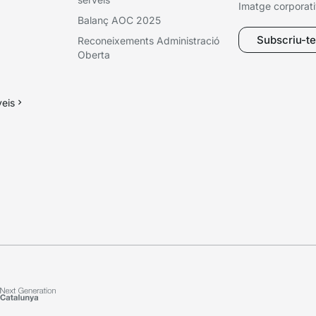
Imatge corporat
Balanç AOC 2025
Subscriu-te 
Reconeixements Administració
Oberta
veis