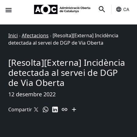
CA
Seu-e
Estat Serveis
Inici
›
Afectacions
›
[Resolta][Externa] Incidència
detectada al servei de DGP de Via Oberta
[Resolta][Externa] Incidència
detectada al servei de DGP
de Via Oberta
12 desembre 2022
Compartir