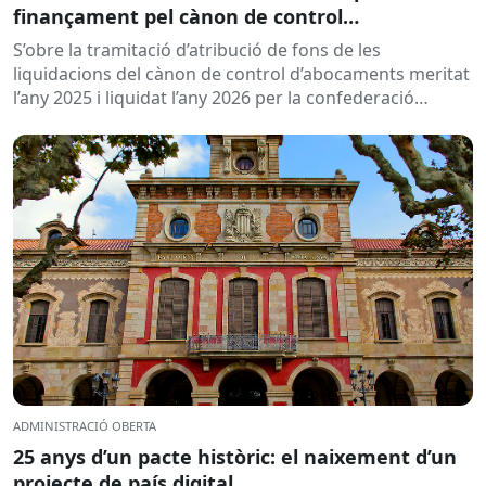
finançament pel cànon de control
d’abocaments meritat l’any 2025 i liquidat l’any
S’obre la tramitació d’atribució de fons de les
2026
liquidacions del cànon de control d’abocaments meritat
l’any 2025 i liquidat l’any 2026 per la confederació
hidrogràfica corresponent,...
ADMINISTRACIÓ OBERTA
25 anys d’un pacte històric: el naixement d’un
projecte de país digital