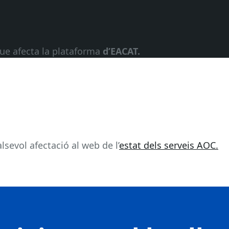
que afecta la plataforma
d’EACAT.
sevol afectació al web de l’
estat dels serveis AOC.