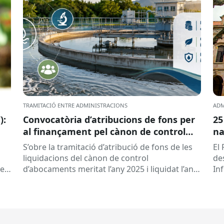
TRAMITACIÓ ENTRE ADMINISTRACIONS
ADM
):
Convocatòria d’atribucions de fons per
25
al finançament pel cànon de control
na
d’abocaments meritat l’any 2025 i
S’obre la tramitació d’atribució de fons de les
El 
liquidat l’any 2026
liquidacions del cànon de control
de
 es
d’abocaments meritat l’any 2025 i liquidat l’any
In
2026 per la confederació hidrogràfica
cat
corresponent,...