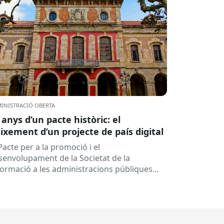
INISTRACIÓ OBERTA
 anys d’un pacte històric: el
ixement d’un projecte de país digital
Pacte per a la promoció i el
senvolupament de la Societat de la
formació a les administracions públiques
alanes ha fet 25 anys. Signat el...