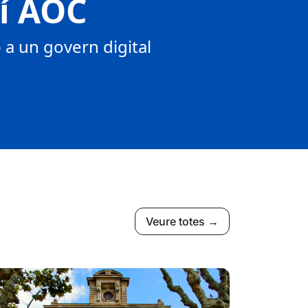
tí AOC
a un govern digital
Veure totes →