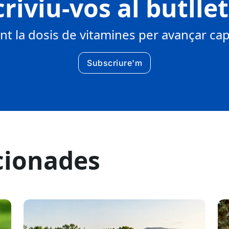
riviu-vos al butlle
 la dosis de vitamines per avançar cap 
Subscriure'm
cionades