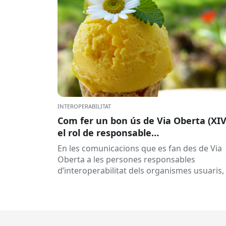
INTEROPERABILITAT
Com fer un bon ús de Via Oberta (XIV
el rol de responsable
d’interoperabilitat, al dia
En les comunicacions que es fan des de Via
Oberta a les persones responsables
d’interoperabilitat dels organismes usuaris,
reben múltiples respostes automàtiques
indicant que la...