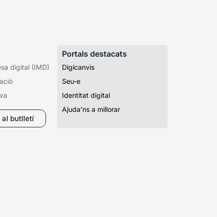
Portals destacats
a digital (IMD)
Digicanvis
ació
Seu-e
iva
Identitat digital
Ajuda’ns a millorar
al butlletí