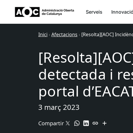
Serveis
Innovaci
Inici
›
Afectacions
›
[Resolta][AOC] Incidènc
[Resolta][AOC
detectada i re
portal d’EACA
3 març 2023
Compartir