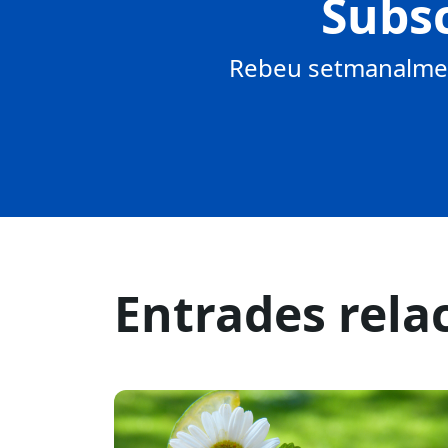
Subsc
Rebeu setmanalment
Entrades rela