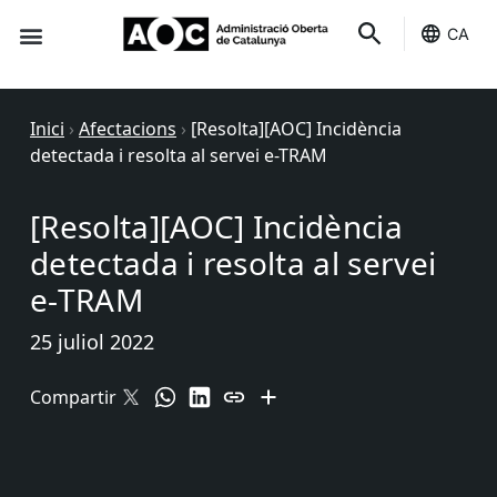
CA
Seu-e
Estat Serveis
Inici
›
Afectacions
›
[Resolta][AOC] Incidència
detectada i resolta al servei e-TRAM
[Resolta][AOC] Incidència
detectada i resolta al servei
e-TRAM
25 juliol 2022
Compartir