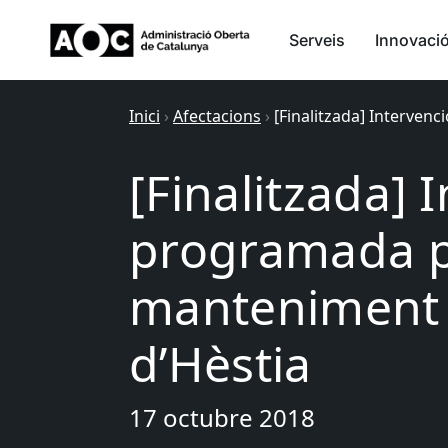
Serveis
Innovaci
Inici
›
Afectacions
›
[Finalitzada] Interven
[Finalitzada] 
programada p
manteniment a
d’Hèstia
17 octubre 2018