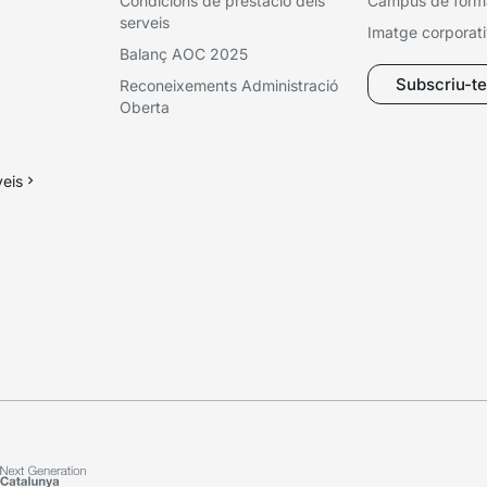
Condicions de prestació dels
Campus de form
serveis
Imatge corporat
Balanç AOC 2025
Subscriu-te 
Reconeixements Administració
Oberta
veis