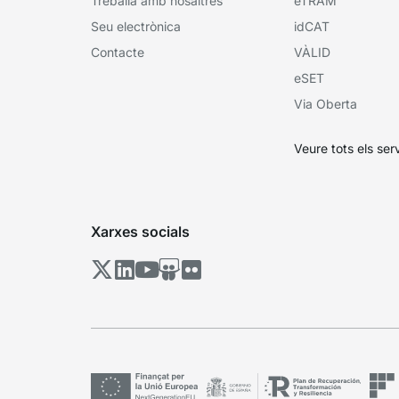
Treballa amb nosaltres
eTRAM
Seu electrònica
idCAT
Contacte
VÀLID
eSET
Via Oberta
Veure tots els ser
Xarxes socials