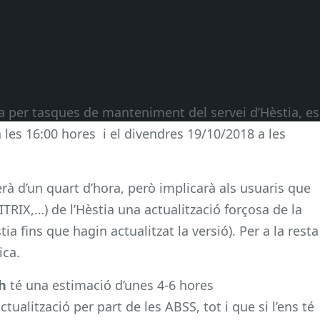
 per tasques de manteniment del servei d’Hèstia, es
 les 16:00 hores i el divendres 19/10/2018 a les
rà d’un quart d’hora, però implicarà als usuaris que
CITRIX,…) de l’Hèstia una actualització forçosa de la
ia fins que hagin actualitzat la versió). Per a la resta
ica.
0h
té una estimació d’unes 4-6 hores
alització per part de les ABSS, tot i que si l’ens té