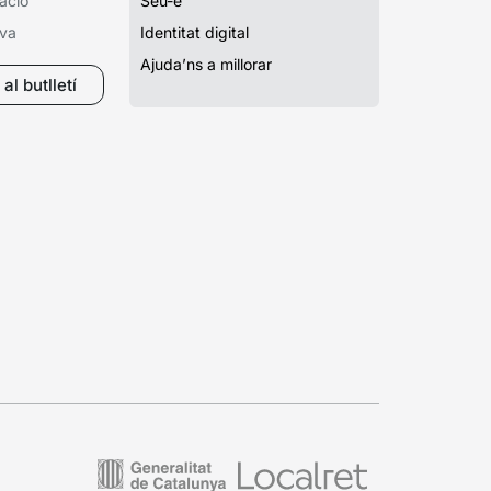
ació
Seu-e
iva
Identitat digital
Ajuda’ns a millorar
al butlletí