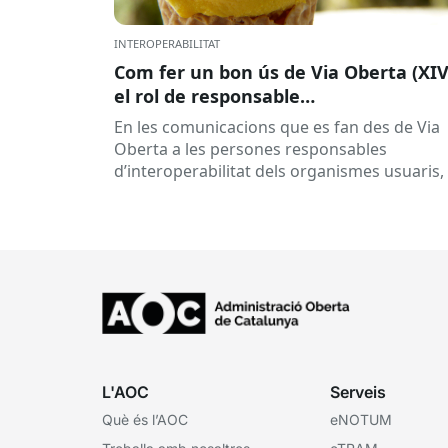
INTEROPERABILITAT
Com fer un bon ús de Via Oberta (XIV
el rol de responsable
d’interoperabilitat, al dia
En les comunicacions que es fan des de Via
Oberta a les persones responsables
d’interoperabilitat dels organismes usuaris,
reben múltiples respostes automàtiques
indicant que la...
L'AOC
Serveis
Què és l’AOC
eNOTUM