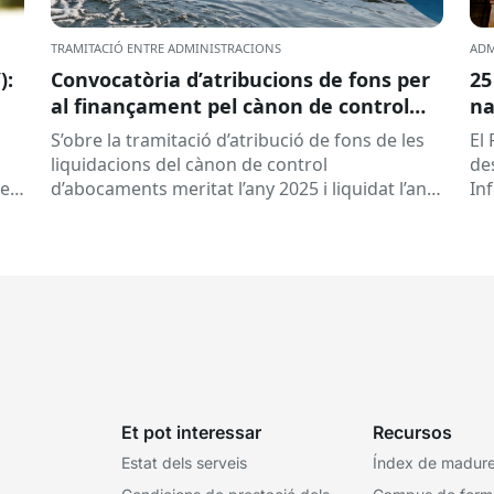
TRAMITACIÓ ENTRE ADMINISTRACIONS
ADM
):
Convocatòria d’atribucions de fons per
25
al finançament pel cànon de control
na
d’abocaments meritat l’any 2025 i
S’obre la tramitació d’atribució de fons de les
El 
liquidat l’any 2026
liquidacions del cànon de control
de
 es
d’abocaments meritat l’any 2025 i liquidat l’any
In
2026 per la confederació hidrogràfica
cat
corresponent,...
Et pot interessar
Recursos
Estat dels serveis
Índex de madures