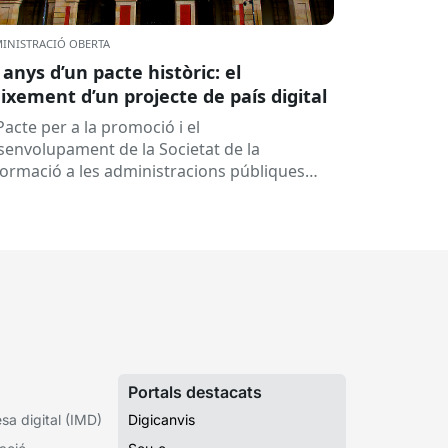
INISTRACIÓ OBERTA
 anys d’un pacte històric: el
ixement d’un projecte de país digital
Pacte per a la promoció i el
senvolupament de la Societat de la
formació a les administracions públiques
alanes ha fet 25 anys. Signat el...
Portals destacats
a digital (IMD)
Digicanvis