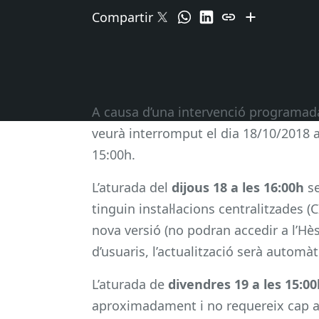
Compartir
A causa d’una intervenció programada
veurà interromput el dia 18/10/2018 a
15:00h.
L’aturada del
dijous 18 a les 16:00h
se
tinguin instal·lacions centralitzades (
nova versió (no podran accedir a l’Hèst
d’usuaris, l’actualització serà automàt
L’aturada de
divendres 19 a les 15:0
aproximadament i no requereix cap actu