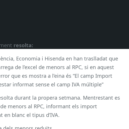
lment
resolta:
ència, Economia i Hisenda en han traslladat que
àrrega de l’excel de menors al RPC, si en aquest
l’error que es mostra a l’eina és “El camp Import
estar informat sense el camp IVA múltiple”
resolta durant la propera setmana. Mentrestant es
 de menors al RPC, informant els import
t en blanc el tipus d’IVA.
a dels menors reduïts.