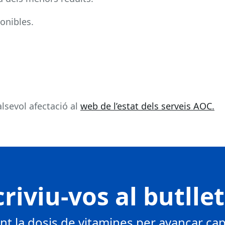
onibles.
lsevol afectació al
web de l’estat dels serveis AOC.
riviu-vos al butlle
 la dosis de vitamines per avançar cap 