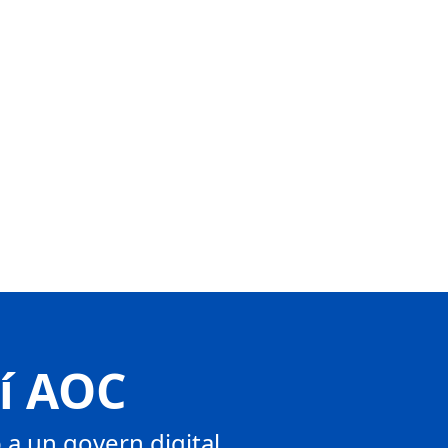
tí AOC
a un govern digital