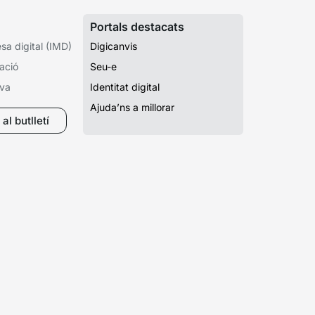
Portals destacats
a digital (IMD)
Digicanvis
ació
Seu-e
iva
Identitat digital
Ajuda’ns a millorar
al butlletí