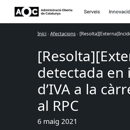
Serveis
Innovaci
Inici
›
Afectacions
›
[Resolta][Externa]Inci
[Resolta][Ext
detectada en 
d’IVA a la cà
al RPC
6 maig 2021