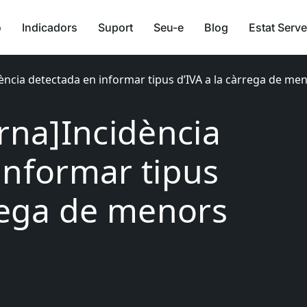
ó
Indicadors
Suport
Seu-e
Blog
Estat Serve
dència detectada en informar tipus d’IVA a la càrrega de me
erna]Incidència
informar tipus
rrega de menors