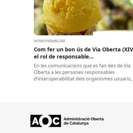
INTEROPERABILITAT
Com fer un bon ús de Via Oberta (XIV
el rol de responsable
d’interoperabilitat, al dia
En les comunicacions que es fan des de Via
Oberta a les persones responsables
d’interoperabilitat dels organismes usuaris,
reben múltiples respostes automàtiques
indicant que la...