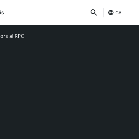
is
CA
nors al RPC