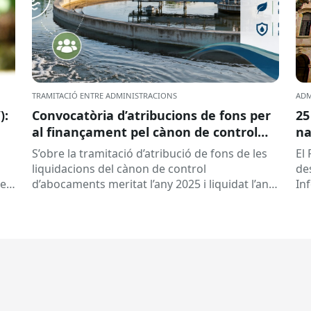
TRAMITACIÓ ENTRE ADMINISTRACIONS
ADM
):
Convocatòria d’atribucions de fons per
25
al finançament pel cànon de control
na
d’abocaments meritat l’any 2025 i
S’obre la tramitació d’atribució de fons de les
El 
liquidat l’any 2026
liquidacions del cànon de control
de
 es
d’abocaments meritat l’any 2025 i liquidat l’any
In
2026 per la confederació hidrogràfica
cat
corresponent,...