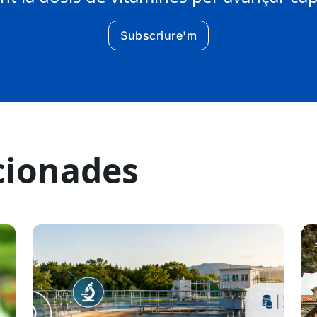
Subscriure'm
cionades