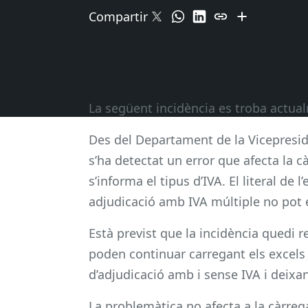
Compartir
La següent incidència es troba actua
Des del Departament de la Vicepresid
s’ha detectat un error que afecta la c
s’informa el tipus d’IVA. El literal de 
adjudicació amb IVA múltiple no pot 
Està previst que la incidència quedi 
poden continuar carregant els excels
d’adjudicació amb i sense IVA i deixan
La problemàtica no afecta a la càrreg