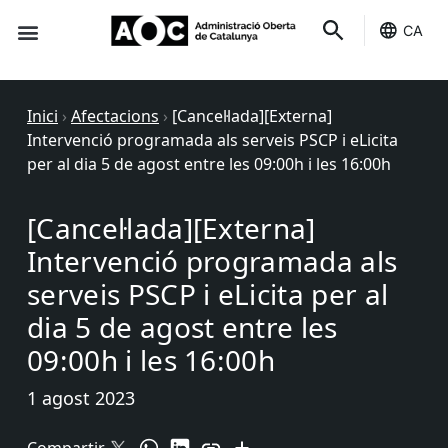
CA
Seu-e
Estat Serveis
Inici
›
Afectacions
›
[Cancel·lada][Externa]
Intervenció programada als serveis PSCP i eLicita
per al dia 5 de agost entre les 09:00h i les 16:00h
[Cancel·lada][Externa]
Intervenció programada als
serveis PSCP i eLicita per al
dia 5 de agost entre les
09:00h i les 16:00h
1 agost 2023