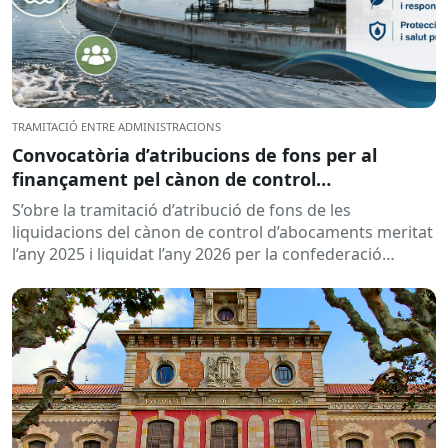
TRAMITACIÓ ENTRE ADMINISTRACIONS
Convocatòria d’atribucions de fons per al
finançament pel cànon de control
d’abocaments meritat l’any 2025 i liquidat l’any
S’obre la tramitació d’atribució de fons de les
2026
liquidacions del cànon de control d’abocaments meritat
l’any 2025 i liquidat l’any 2026 per la confederació
hidrogràfica corresponent,...