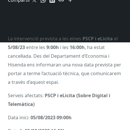
Compartir
La intervenció prevista a les eines
PSCP i eLicita
el
5/08/23
entre les
9:00h
i les
16:00h
, ha estat
cancel·lada. Des del Departament d’Economia i
Hisenda ens informaran una nova data prevista per
portar a terme l’actuació tècnica, que comunicarem
a través d’aquest espai.
Serveis afectats:
PSCP i eLicita
(Sobre Digital i
Telemàtica)
Data inici:
05/08/2023 09:00h