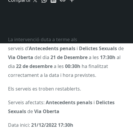
Compartir
La intervenció duta a terme als
serveis d’
Antecedents penals
i
Delictes Sexuals
de
Via Oberta
del dia
21 de Desembre
a les
17:30h
al
dia
22 de desembre
a les
00:30h
ha finalitzat
correctament a la data i hora previstes.
Els serveis es troben restablerts.
Serveis afectats:
Antecedents penals
i
Delictes
Sexuals
de
Via Oberta
Data inici:
21/12/2022 17:30h