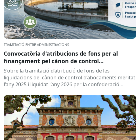
TRAMITACIÓ ENTRE ADMINISTRACIONS
Convocatòria d’atribucions de fons per al
finançament pel cànon de control
d’abocaments meritat l’any 2025 i liquidat l’any
S’obre la tramitació d’atribució de fons de les
2026
liquidacions del cànon de control d’abocaments meritat
l’any 2025 i liquidat l’any 2026 per la confederació
hidrogràfica corresponent,...