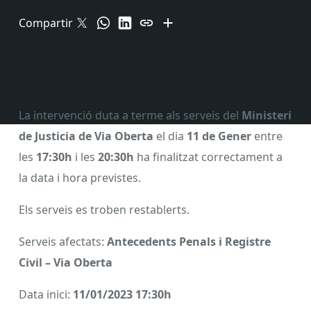
Compartir
La intervenció duta a terme als serveis del
Ministeri
de Justicia de Via Oberta
el dia
11 de Gener
entre
les
17:30h
i les
20:30h
ha finalitzat correctament a
la data i hora previstes.
Els serveis es troben restablerts.
Serveis afectats:
Antecedents Penals i Registre
Civil – Via Oberta
Data inici:
11/01/2023 17:30h