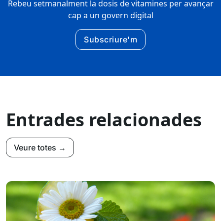
Rebeu setmanalment la dosis de vitamines per avançar
cap a un govern digital
Subscriure'm
Entrades relacionades
Veure totes →