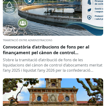
TRAMITACIÓ ENTRE ADMINISTRACIONS
Convocatòria d’atribucions de fons per al
finançament pel cànon de control
d’abocaments meritat l’any 2025 i liquidat l’any
S’obre la tramitació d’atribució de fons de les
2026
liquidacions del cànon de control d’abocaments meritat
l’any 2025 i liquidat l’any 2026 per la confederació
hidrogràfica corresponent,...