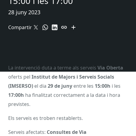
15:00 i les 17:00
28 juny 2023
Compartir
La intervenció duta a terme als serveis
Via Oberta
oferts pel
Institut de Majors i Serveis Socials
(IMSERSO)
el dia
29 de juny
entre les
15:00h
i les
17:00h
ha finalitzat correctament a la data i hora
previstes.
Els serveis es troben restablerts.
Serveis afectats:
Consultes de Via