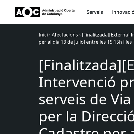
Serveis
Innovaci
Inici
›
Afectacions
›
[Finalitzada][Externa] 
per al dia 13 de Juliol entre les 15:15h i les
[Finalitzada][
Intervenció p
serveis de Via
per la Direcci
Cadastre per a