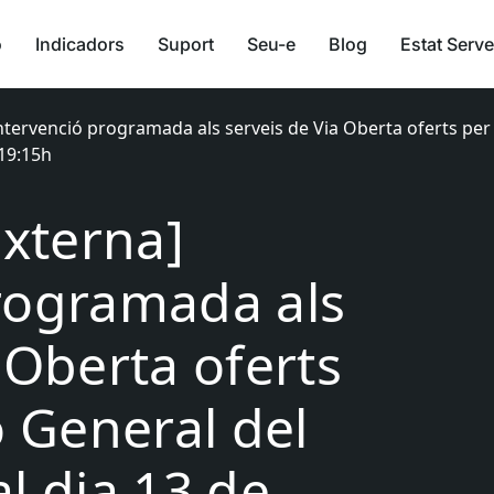
ó
Indicadors
Suport
Seu-e
Blog
Estat Serve
Intervenció programada als serveis de Via Oberta oferts per
 19:15h
Externa]
rogramada als
 Oberta oferts
ó General del
l dia 13 de