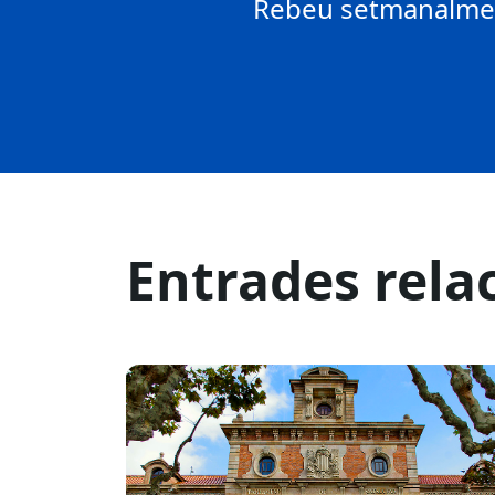
Rebeu setmanalment
Entrades rela