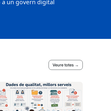
a un govern digital
Veure totes →