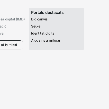
Portals destacats
a digital (IMD)
Digicanvis
ació
Seu-e
iva
Identitat digital
Ajuda’ns a millorar
al butlletí