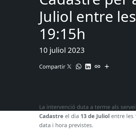
Juliol entre le
19:15h
10 juliol 2023
Compartir
La intervenció duta a terme als serve
Cadastre
el dia
13 de Juliol
entre les
data i hora previstes.