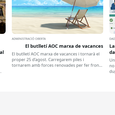
ADMINISTRACIÓ OBERTA
DAD
El butlletí AOC marxa de vacances
La
al
da
El butlletí AOC marxa de vacances i tornarà el
se
proper 25 d’agost. Carregarem piles i
Un
tornarem amb forces renovades per fer front
no
a una tardor ben...
du
ex