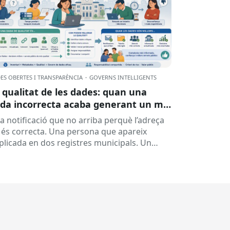
ES OBERTES I TRANSPARÈNCIA
·
GOVERNS INTEL·LIGENTS
 qualitat de les dades: quan una
da incorrecta acaba generant un mal
rvei
a notificació que no arriba perquè l’adreça
 és correcta. Una persona que apareix
plicada en dos registres municipals. Un
pedient que costa de localitzar perquè...