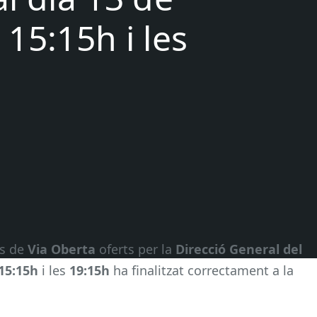
s 15:15h i les
is de
Via Oberta
oferts per la
Direcció General del
15:15h
i les
19:15h
ha finalitzat correctament a la