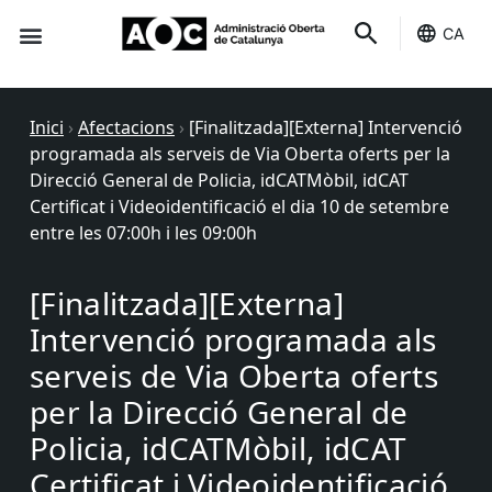
CA
Seu-e
Estat Serveis
Inici
›
Afectacions
›
[Finalitzada][Externa] Intervenció
programada als serveis de Via Oberta oferts per la
Direcció General de Policia, idCATMòbil, idCAT
Certificat i Videoidentificació el dia 10 de setembre
entre les 07:00h i les 09:00h
[Finalitzada][Externa]
Intervenció programada als
serveis de Via Oberta oferts
per la Direcció General de
Policia, idCATMòbil, idCAT
Certificat i Videoidentificació