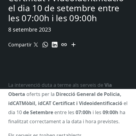
el dia 10 de setembre entre
les 07:00h i les 09:00h
8 setembre 2023
Compartir
La intervenció duta a terme als serveis
de
Via
Oberta
oferts per la
Direcció General de Policia,
idCATMòbil, idCAT Certificat i Videoidentificació
el
dia 10
de Setembre
entre les
07:00h
i les
09:00h
ha
finalitzat correctament a la data i hora previstes.
Els serveis es troben restablerts.