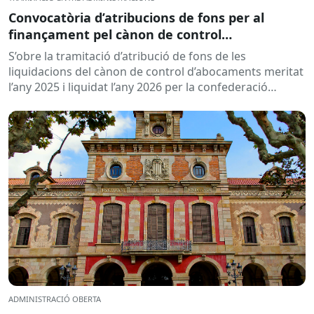
Convocatòria d’atribucions de fons per al
finançament pel cànon de control
d’abocaments meritat l’any 2025 i liquidat l’any
S’obre la tramitació d’atribució de fons de les
2026
liquidacions del cànon de control d’abocaments meritat
l’any 2025 i liquidat l’any 2026 per la confederació
hidrogràfica corresponent,...
ADMINISTRACIÓ OBERTA