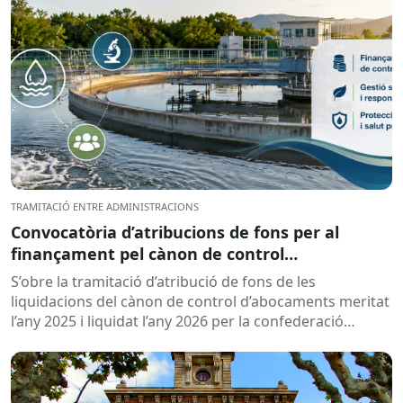
TRAMITACIÓ ENTRE ADMINISTRACIONS
Convocatòria d’atribucions de fons per al
finançament pel cànon de control
d’abocaments meritat l’any 2025 i liquidat l’any
S’obre la tramitació d’atribució de fons de les
2026
liquidacions del cànon de control d’abocaments meritat
l’any 2025 i liquidat l’any 2026 per la confederació
hidrogràfica corresponent,...