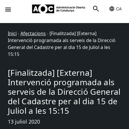
CA
Seu-e
Estat Serveis
Inici
›
Afectacions
›
[Finalitzada] [Externa]
Intervenció programada als serveis de la Direcció
General del Cadastre per al dia 15 de Juliol a les
15:15
[Finalitzada] [Externa]
Intervenció programada als
serveis de la Direcció General
del Cadastre per al dia 15 de
Juliol a les 15:15
13 juliol 2020