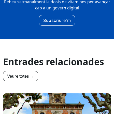
Rebeu setmanalment la dosis de vitamines per avançar
cap a un govern digital
Subscriure'm
Entrades relacionades
Veure totes →