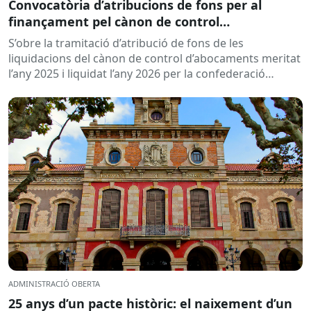
Convocatòria d’atribucions de fons per al
finançament pel cànon de control
d’abocaments meritat l’any 2025 i liquidat l’any
S’obre la tramitació d’atribució de fons de les
2026
liquidacions del cànon de control d’abocaments meritat
l’any 2025 i liquidat l’any 2026 per la confederació
hidrogràfica corresponent,...
ADMINISTRACIÓ OBERTA
25 anys d’un pacte històric: el naixement d’un