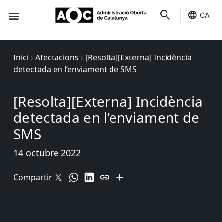
CA
Seu-e
Estat Serveis
Inici
›
Afectacions
›
[Resolta][Externa] Incidència
detectada en l’enviament de SMS
[Resolta][Externa] Incidència
detectada en l’enviament de
SMS
14 octubre 2022
Compartir