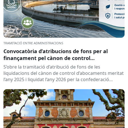
TRAMITACIÓ ENTRE ADMINISTRACIONS
Convocatòria d’atribucions de fons per al
finançament pel cànon de control
d’abocaments meritat l’any 2025 i liquidat l’any
S’obre la tramitació d’atribució de fons de les
2026
liquidacions del cànon de control d’abocaments meritat
l’any 2025 i liquidat l’any 2026 per la confederació
hidrogràfica corresponent,...