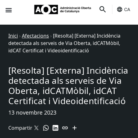
CA
Seu-e
Estat Serveis
Inici
›
Afectacions
›
[Resolta] [Externa] Incidència
detectada als serveis de Via Oberta, idCATMòbil,
idCAT Certificat i Videoidentificació
[Resolta] [Externa] Incidència
detectada als serveis de Via
Oberta, idCATMòbil, idCAT
Certificat i Videoidentificació
13 novembre 2023
Compartir