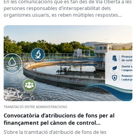
En les comunicacions que es fan des de Via Oberta a les
persones responsables d’interoperabilitat dels
organismes usuaris, es reben múltiples respostes
automàtiques indicant que la...
TRAMITACIÓ ENTRE ADMINISTRACIONS
Convocatòria d’atribucions de fons per al
finançament pel cànon de control
d’abocaments meritat l’any 2025 i liquidat l’any
S’obre la tramitació d’atribució de fons de les