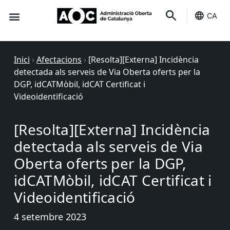
CA
Seu-e
Estat Serveis
Inici
›
Afectacions
›
[Resolta][Externa] Incidència
detectada als serveis de Via Oberta oferts per la
DGP, idCATMòbil, idCAT Certificat i
Videoidentificació
[Resolta][Externa] Incidència
detectada als serveis de Via
Oberta oferts per la DGP,
idCATMòbil, idCAT Certificat i
Videoidentificació
4 setembre 2023