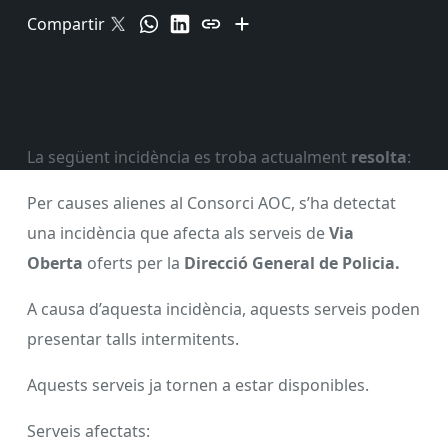
Compartir
La següent incidència es troba actualment
resolta
:
Per causes alienes al Consorci AOC, s’ha detectat
una incidència que afecta als serveis de
Via
Oberta
oferts per la
Direcció General de Policia.
A causa d’aquesta incidència, aquests serveis poden
presentar talls intermitents.
Aquests serveis ja tornen a estar disponibles.
Serveis afectats: