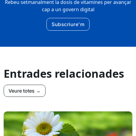
Rebeu setmanalment la dosis de vitamines per avançar
cap a un govern digital
Subscriure'm
Entrades relacionades
Veure totes →