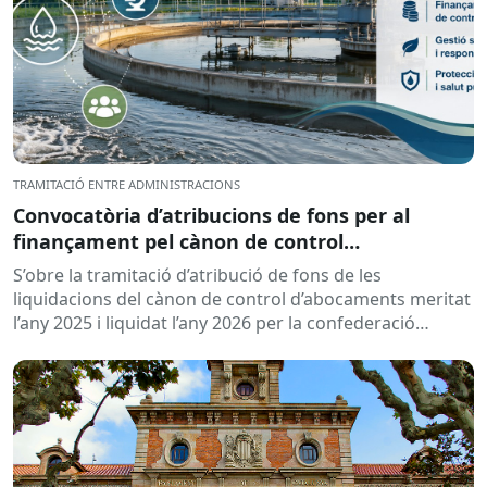
TRAMITACIÓ ENTRE ADMINISTRACIONS
Convocatòria d’atribucions de fons per al
finançament pel cànon de control
d’abocaments meritat l’any 2025 i liquidat l’any
S’obre la tramitació d’atribució de fons de les
2026
liquidacions del cànon de control d’abocaments meritat
l’any 2025 i liquidat l’any 2026 per la confederació
hidrogràfica corresponent,...