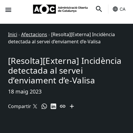
CA
Seu-e
Estat Serveis
Inici
›
Afectacions
›
[Resolta][Externa] Incidència
detectada al servei d’enviament d’e-Valisa
[Resolta][Externa] Incidència
detectada al servei
d’enviament d’e-Valisa
18 maig 2023
Compartir