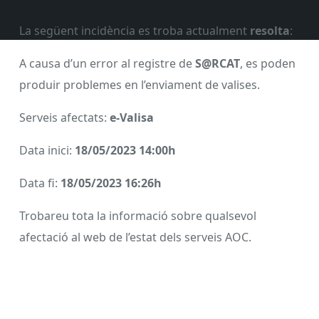
La següent incidència es troba actualment
resolta
:
A causa d’un error al registre de
S@RCAT
, es poden
produir problemes en l’enviament de valises.
Serveis afectats:
e-Valisa
Data inici:
18/05/2023 14:0
0h
Data fi:
18/05/2023 16:26h
Trobareu tota la informació sobre qualsevol
afectació al web de l’estat dels serveis
AOC
.