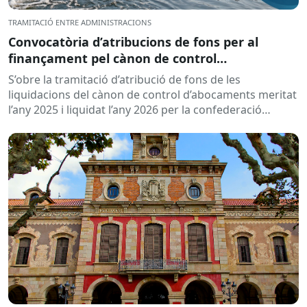
TRAMITACIÓ ENTRE ADMINISTRACIONS
Convocatòria d’atribucions de fons per al
finançament pel cànon de control
d’abocaments meritat l’any 2025 i liquidat l’any
S’obre la tramitació d’atribució de fons de les
2026
liquidacions del cànon de control d’abocaments meritat
l’any 2025 i liquidat l’any 2026 per la confederació
hidrogràfica corresponent,...