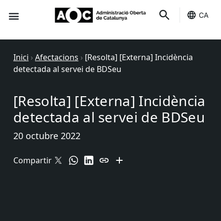
CA
Seu-e
Estat Serveis
Inici
›
Afectacions
›
[Resolta] [Externa] Incidència
detectada al servei de BDSeu
[Resolta] [Externa] Incidència
detectada al servei de BDSeu
20 octubre 2022
Compartir