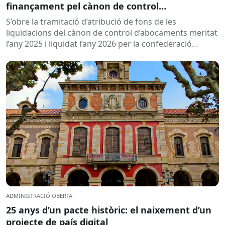
finançament pel cànon de control
d’abocaments meritat l’any 2025 i liquidat l’any
S’obre la tramitació d’atribució de fons de les
2026
liquidacions del cànon de control d’abocaments meritat
l’any 2025 i liquidat l’any 2026 per la confederació
hidrogràfica corresponent,...
ADMINISTRACIÓ OBERTA
25 anys d’un pacte històric: el naixement d’un
projecte de país digital