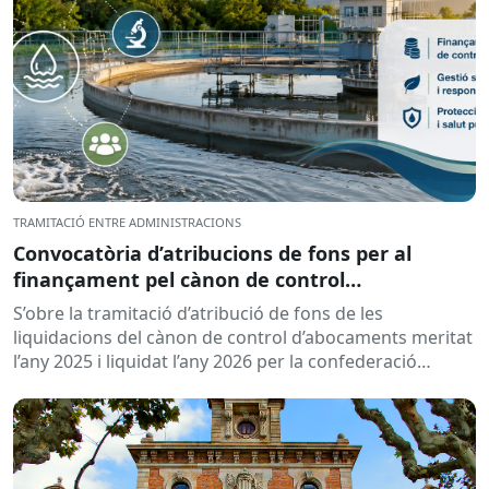
TRAMITACIÓ ENTRE ADMINISTRACIONS
Convocatòria d’atribucions de fons per al
finançament pel cànon de control
d’abocaments meritat l’any 2025 i liquidat l’any
S’obre la tramitació d’atribució de fons de les
2026
liquidacions del cànon de control d’abocaments meritat
l’any 2025 i liquidat l’any 2026 per la confederació
hidrogràfica corresponent,...